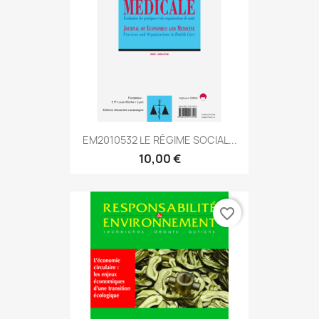
EM2010532 LE RÉGIME SOCIAL...
10,00 €
favorite_border