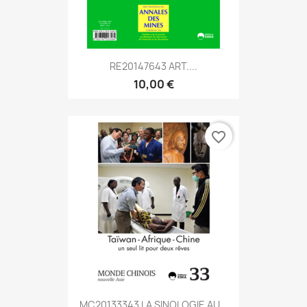
RE20147643 ART....
10,00 €
favorite_border
MC20133343 LA SINOLOGIE AU...