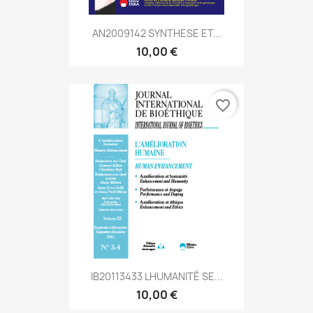
AN2009142 SYNTHESE ET...
10,00 €
favorite_border
IB20113433 LHUMANITÉ SE...
10,00 €