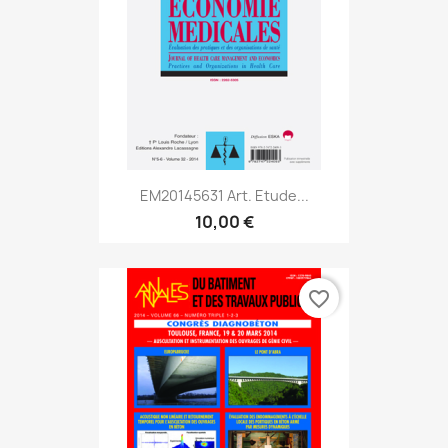
EM20145631 Art. Etude...
10,00 €
favorite_border