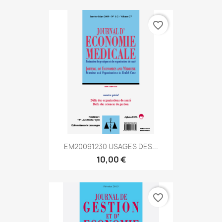
favorite_border
EM20091230 USAGES DES...
10,00 €
favorite_border