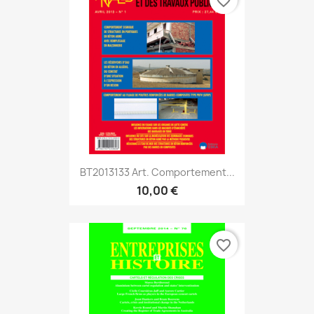
favorite_border
BT2013133 Art. Comportement...
10,00 €
favorite_border