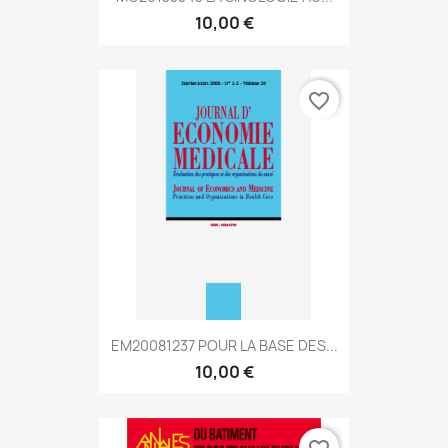
10,00 €
favorite_border
EM20081237 POUR LA BASE DES...
10,00 €