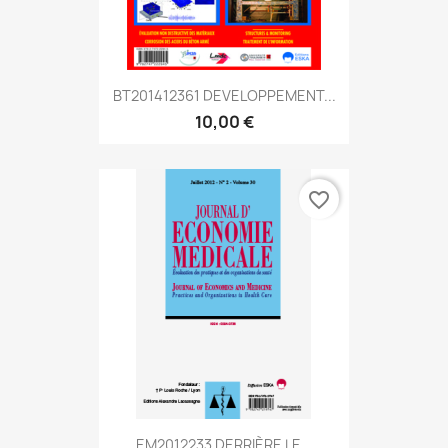
BT201412361 DEVELOPPEMENT...
10,00 €
favorite_border
EM2012233 DERRIÈRE LE...