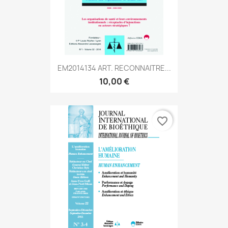
EM2014134 ART. RECONNAITRE...
10,00 €
favorite_border