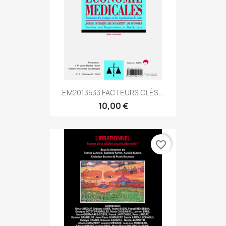
EM2013533 FACTEURS CLÉS...
10,00 €
favorite_border