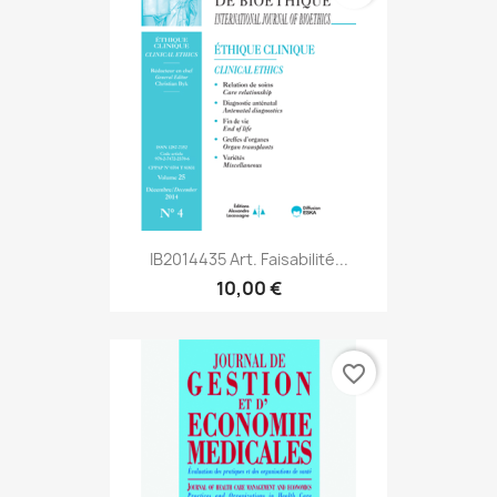
IB2014435 Art. Faisabilité...
10,00 €
favorite_border