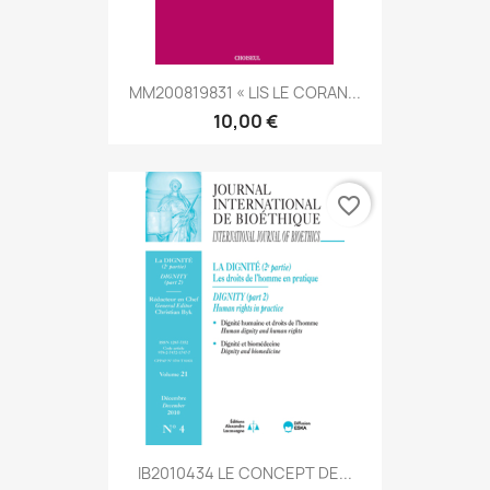
MM200819831 « LIS LE CORAN...
10,00 €
favorite_border
IB2010434 LE CONCEPT DE...