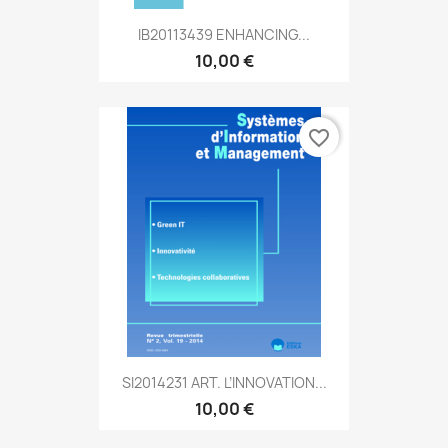
IB20113439 ENHANCING...
10,00 €
favorite_border
SI2014231 ART. L’INNOVATION...
10,00 €