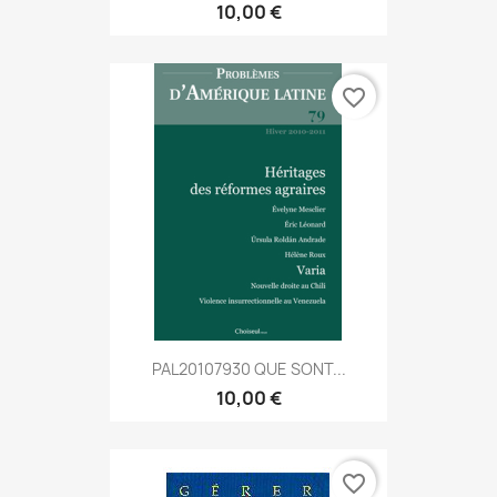
10,00 €
favorite_border
PAL20107930 QUE SONT...
10,00 €
favorite_border