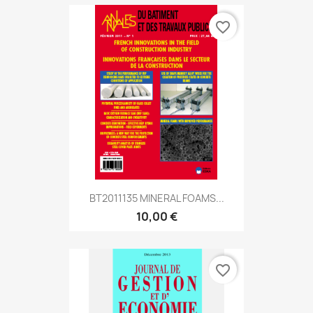
favorite_border
BT2011135 MINERAL FOAMS...
10,00 €
favorite_border