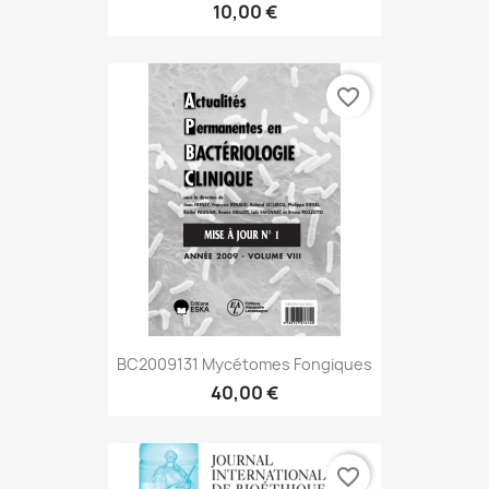
10,00 €
favorite_border
BC2009131 Mycétomes Fongiques
40,00 €
favorite_border