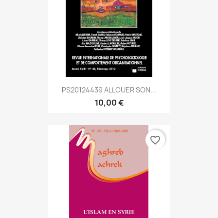
PS20124439 ALLOUER SON...
10,00 €
favorite_border