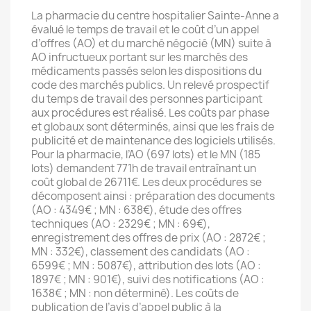
La pharmacie du centre hospitalier Sainte-Anne a
évalué le temps de travail et le coût d’un appel
d’offres (AO) et du marché négocié (MN) suite à
AO infructueux portant sur les marchés des
médicaments passés selon les dispositions du
code des marchés publics. Un relevé prospectif
du temps de travail des personnes participant
aux procédures est réalisé. Les coûts par phase
et globaux sont déterminés, ainsi que les frais de
publicité et de maintenance des logiciels utilisés.
Pour la pharmacie, l’AO (697 lots) et le MN (185
lots) demandent 771h de travail entraînant un
coût global de 26711€. Les deux procédures se
décomposent ainsi : préparation des documents
(AO : 4349€ ; MN : 638€), étude des offres
techniques (AO : 2329€ ; MN : 69€),
enregistrement des offres de prix (AO : 2872€ ;
MN : 332€), classement des candidats (AO :
6599€ ; MN : 5087€), attribution des lots (AO :
1897€ ; MN : 901€), suivi des notifications (AO :
1638€ ; MN : non déterminé). Les coûts de
publication de l’avis d’appel public à la