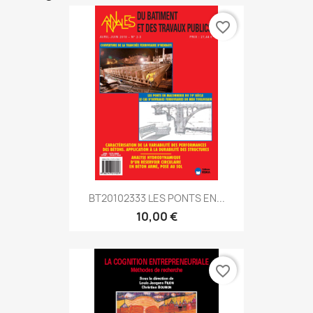
favorite_border
BT20102333 LES PONTS EN...
10,00 €
favorite_border