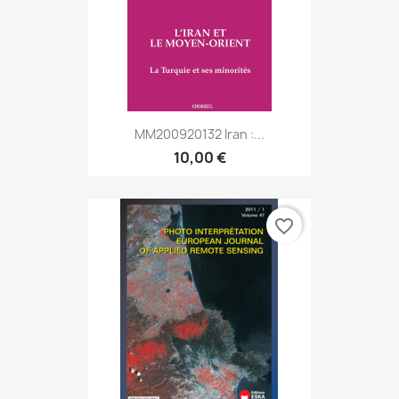
MM200920132 Iran :...
10,00 €
favorite_border