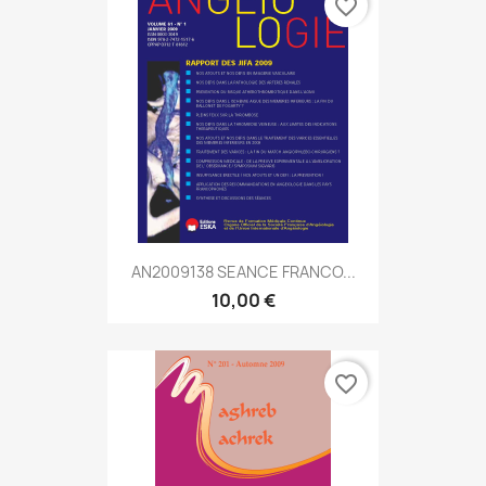
favorite_border
AN2009138 SEANCE FRANCO...
10,00 €
favorite_border