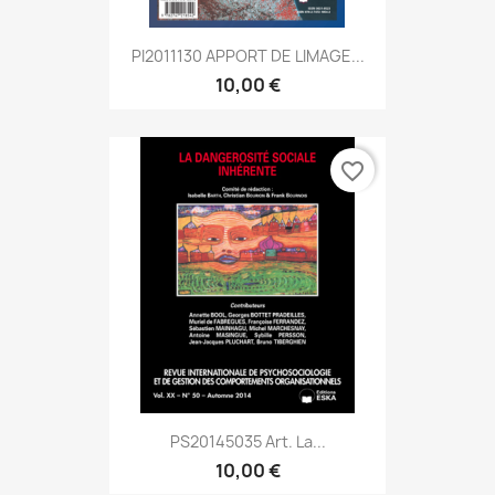
PI2011130 APPORT DE LIMAGE...
10,00 €
favorite_border
PS20145035 Art. La...
10,00 €