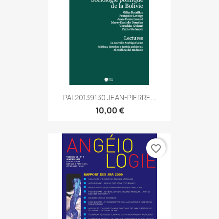
PAL20139130 JEAN-PIERRE...
10,00 €
favorite_border