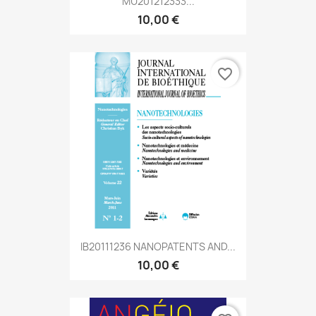
MU201212333...
10,00 €
favorite_border
IB20111236 NANOPATENTS AND...
10,00 €