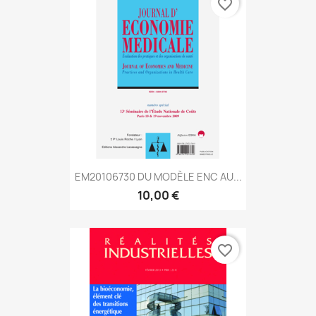
favorite_border
EM20106730 DU MODÈLE ENC AU...
10,00 €
favorite_border