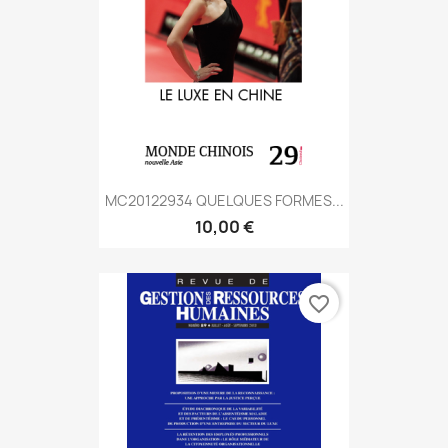
MC20122934 QUELQUES FORMES...
10,00 €
favorite_border