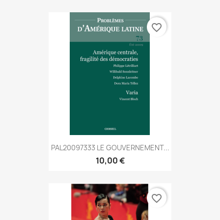
favorite_border
PAL20097333 LE GOUVERNEMENT...
10,00 €
favorite_border