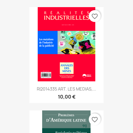
favorite_border
RI2014335 ART. LES MEDIAS,...
10,00 €
favorite_border