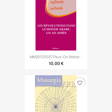
MM201121037 Peut-On Attirer...
10,00 €
favorite_border