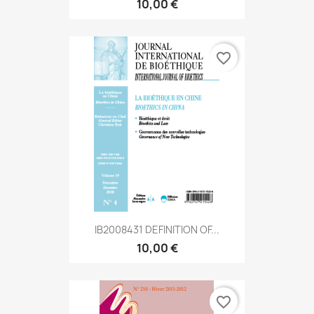
10,00 €
favorite_border
IB2008431 DEFINITION OF...
10,00 €
favorite_border