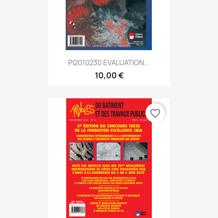
PI2010230 EVALUATION...
10,00 €
favorite_border