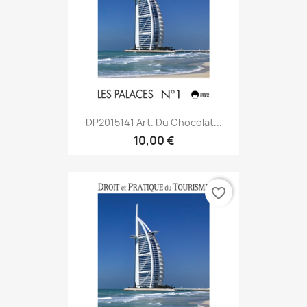
DP2015141 Art. Du Chocolat...
10,00 €
favorite_border