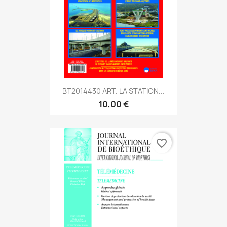
BT2014430 ART. LA STATION...
10,00 €
favorite_border