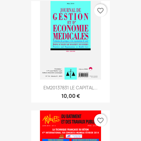
favorite_border
EM20137831 LE CAPITAL...
10,00 €
favorite_border