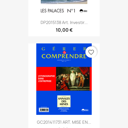
DP2015138 Art. Investir...
10,00 €
favorite_border
GC201411731 ART. MISE EN...