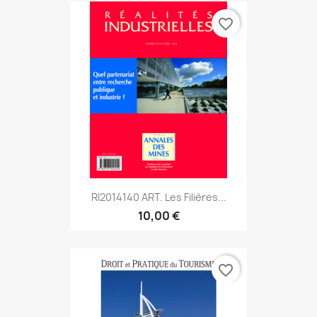
favorite_border
RI2014140 ART. Les Filières...
10,00 €
favorite_border