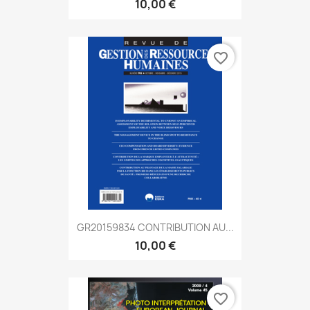
10,00 €
favorite_border
GR20159834 CONTRIBUTION AU...
10,00 €
favorite_border