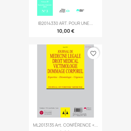
IB2014330 ART. POUR UNE...
10,00 €
favorite_border
ML2013135 Art. CONFÉRENCE «...