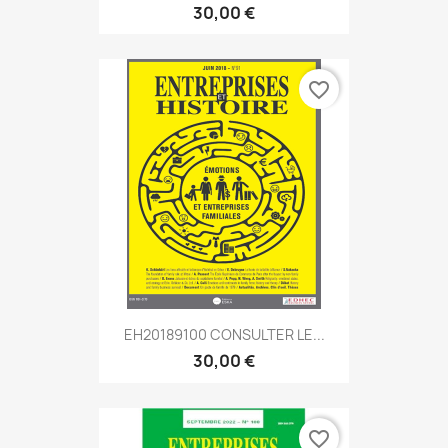
30,00 €
favorite_border
EH20189100 CONSULTER LE...
30,00 €
favorite_border