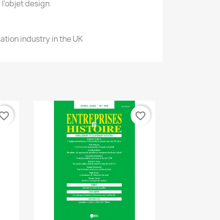
 l'objet design
sation industry in the UK
vorite_border
favorite_border