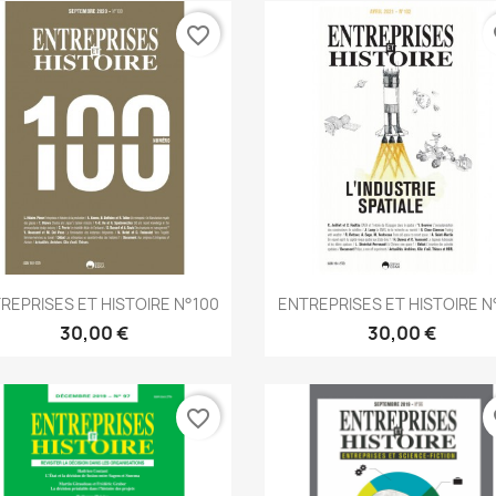
favorite_border
fa
Aperçu rapide
Aperçu rapide


REPRISES ET HISTOIRE N°100
ENTREPRISES ET HISTOIRE N
30,00 €
30,00 €
favorite_border
fa