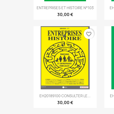
Aperçu rapide

ENTREPRISES ET HISTOIRE N°103
EH
30,00 €
favorite_border
Aperçu rapide

EH20189100 CONSULTER LE...
EH
30,00 €