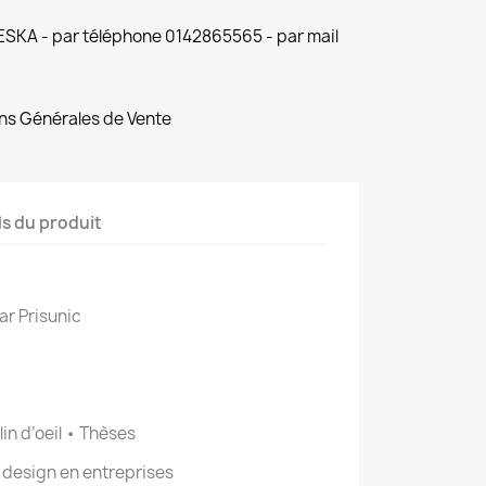
 ESKA - par téléphone 0142865565 - par mail
ns Générales de Vente
ls du produit
S
ar Prisunic
lin d’oeil • Thèses
design en entreprises