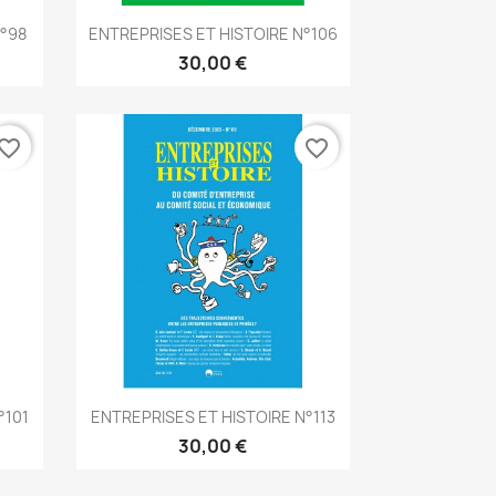
Aperçu rapide

N°98
ENTREPRISES ET HISTOIRE N°106
30,00 €
vorite_border
favorite_border
Aperçu rapide

°101
ENTREPRISES ET HISTOIRE N°113
30,00 €