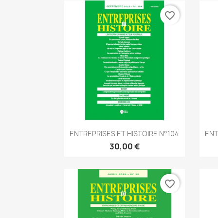
favorite_border
Aperçu rapide

ENTREPRISES ET HISTOIRE N°104
ENT
30,00 €
favorite_border