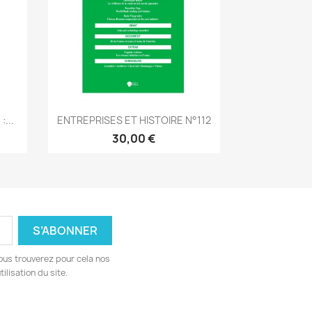
Aperçu rapide

...
ENTREPRISES ET HISTOIRE N°112
30,00 €
ous trouverez pour cela nos
ilisation du site.