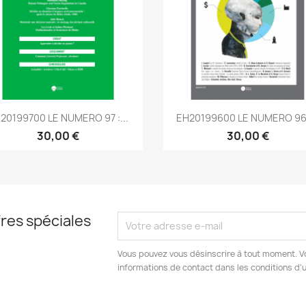
Aperçu rapide
Aperçu rapide


20199700 LE NUMERO 97 :...
EH20199600 LE NUMERO 96 :
30,00 €
30,00 €
res spéciales
Vous pouvez vous désinscrire à tout moment. V
informations de contact dans les conditions d'ut