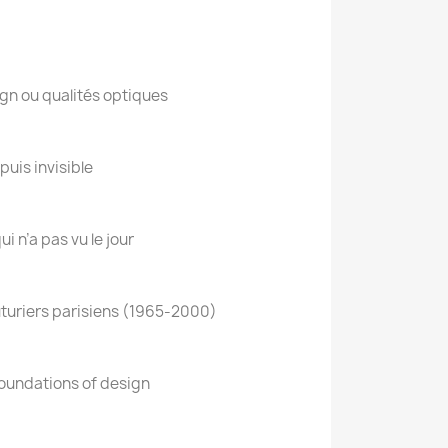
ign ou qualités optiques
 puis invisible
ui n’a pas vu le jour
uturiers parisiens (1965-2000)
foundations of design