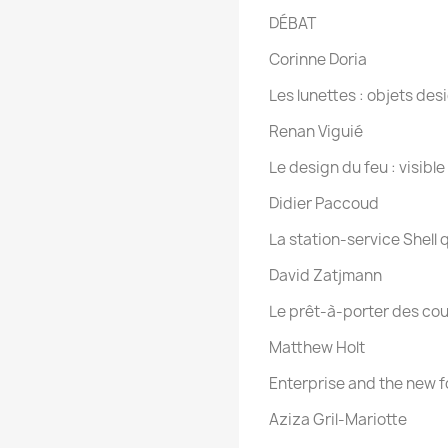
DÉBAT
Corinne Doria
Les lunettes : objets des
Renan Viguié
Le design du feu : visible
Didier Paccoud
La station-service Shell q
David Zatjmann
Le prêt-à-porter des co
Matthew Holt
Enterprise and the new 
Aziza Gril-Mariotte