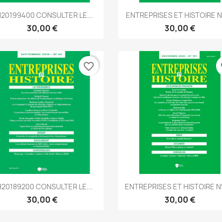
Aperçu rapide
Aperçu rapide


20199400 CONSULTER LE...
ENTREPRISES ET HISTOIRE 
30,00 €
30,00 €
favorite_border
fa
Aperçu rapide
Aperçu rapide


20189200 CONSULTER LE...
ENTREPRISES ET HISTOIRE N
30,00 €
30,00 €