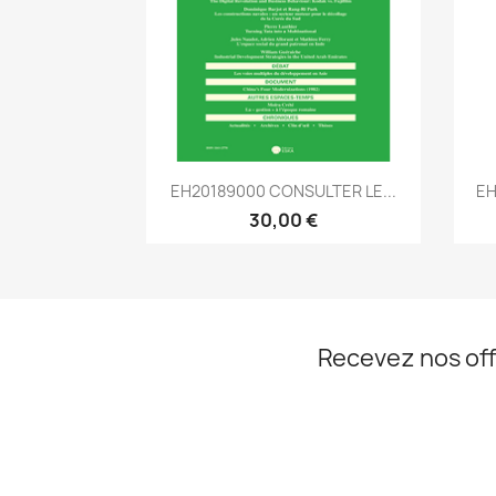
Aperçu rapide

EH20189000 CONSULTER LE...
EH
30,00 €
Recevez nos off