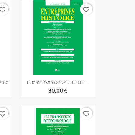
vorite_border
favorite_border
Aperçu rapide

°102
EH20199500 CONSULTER LE...
30,00 €
vorite_border
favorite_border