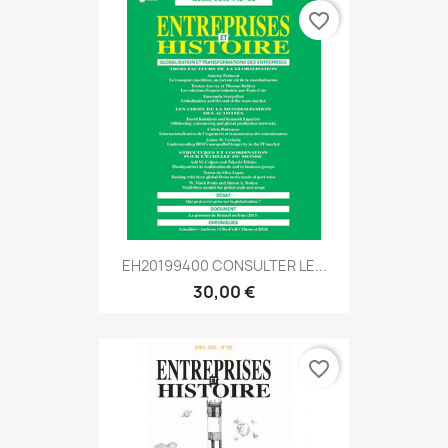
favorite_border
EH20199400 CONSULTER LE...
30,00 €
favorite_border