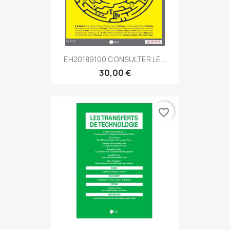
EH20189100 CONSULTER LE...
30,00 €
favorite_border