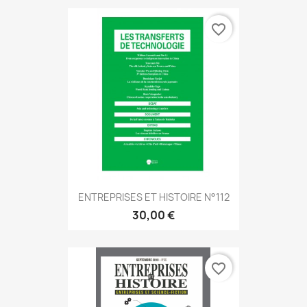
favorite_border
ENTREPRISES ET HISTOIRE N°112
30,00 €
favorite_border