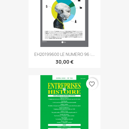
EH20199600 LE NUMERO 96 :...
30,00 €
favorite_border