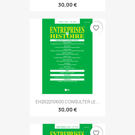
30,00 €
favorite_border
EH202210600 CONSULTER LE...
30,00 €
favorite_border