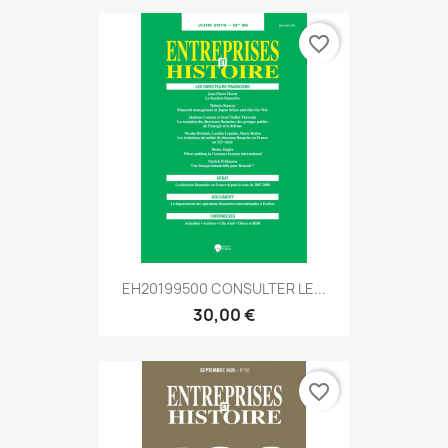
favorite_border
EH20199500 CONSULTER LE...
30,00 €
favorite_border