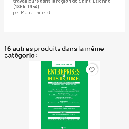
travailleurs dans la région de Saint-Étienne
(1865-1954)
par Pierre Lamard
16 autres produits dans la même
catégorie :
favorite_border