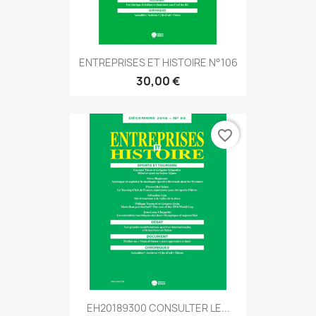
ENTREPRISES ET HISTOIRE N°106
30,00 €
favorite_border
EH20189300 CONSULTER LE...