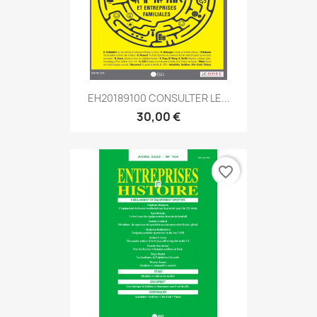
EH20189100 CONSULTER LE...
30,00 €
favorite_border