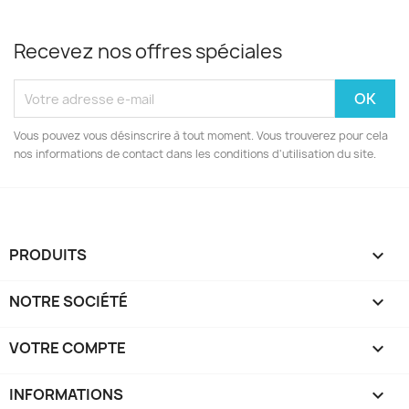
Recevez nos offres spéciales
Vous pouvez vous désinscrire à tout moment. Vous trouverez pour cela
nos informations de contact dans les conditions d'utilisation du site.
PRODUITS

NOTRE SOCIÉTÉ

VOTRE COMPTE

INFORMATIONS
keyboard_arrow_down