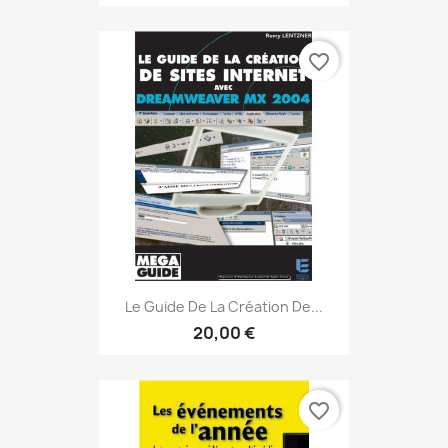
favorite_border
Le Guide De La Création De...
20,00 €
favorite_border