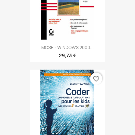
MCSE - WINDOWS 2000...
29,73 €
favorite_border