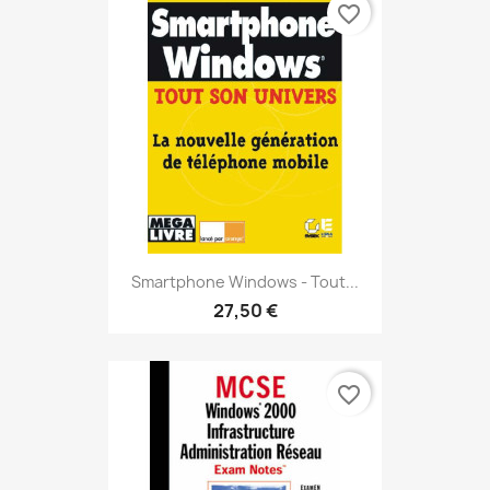
favorite_border
Smartphone Windows - Tout...
27,50 €
favorite_border