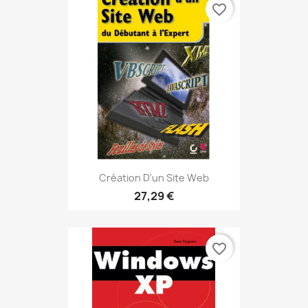
favorite_border
Création D'un Site Web
27,29 €
favorite_border