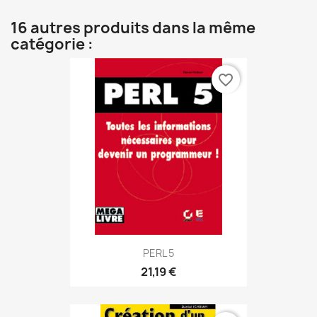
16 autres produits dans la même
catégorie :
favorite_border
PERL 5
21,19 €