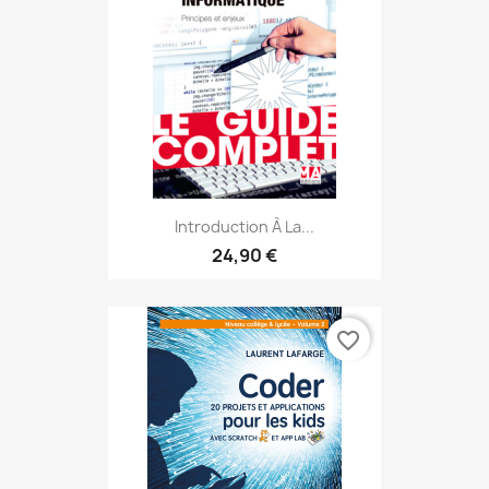
Introduction À La...
24,90 €
favorite_border