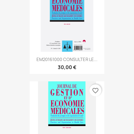
EM20161000 CONSULTER LE...
30,00 €
favorite_border