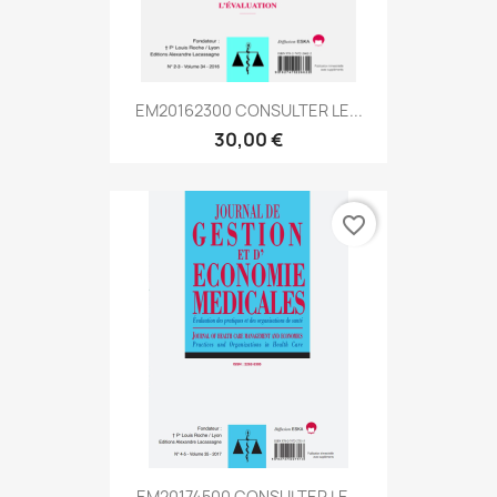
EM20162300 CONSULTER LE...
30,00 €
favorite_border
EM20174500 CONSULTER LE...