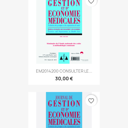
favorite_border
EM2014200 CONSULTER LE...
30,00 €
favorite_border