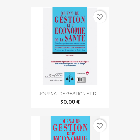
favorite_border
JOURNAL DE GESTION ET D’...
30,00 €
favorite_border