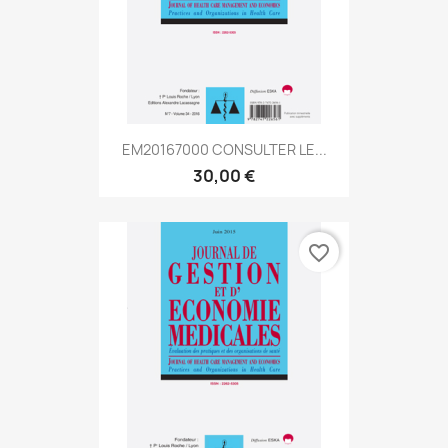
EM20167000 CONSULTER LE...
30,00 €
favorite_border