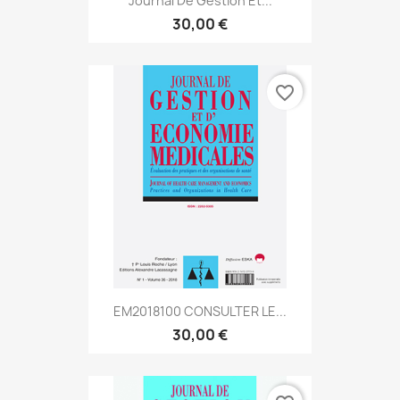
Journal De Gestion Et...
30,00 €
favorite_border
EM2018100 CONSULTER LE...
30,00 €