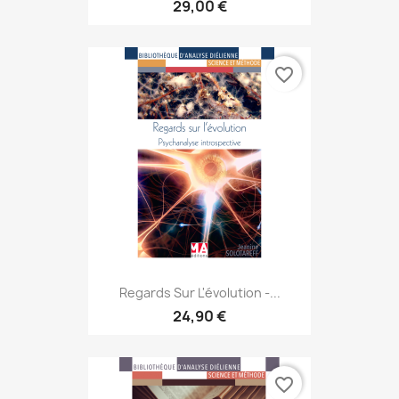
29,00 €
favorite_border
Regards Sur L'évolution -...
24,90 €
favorite_border