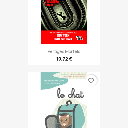
Vertiges Mortels
19,72 €
favorite_border