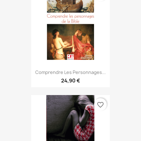
Comprendre Les Personnages...
24,90 €
favorite_border