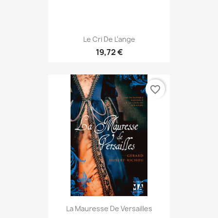
Le Cri De L'ange
19,72 €
favorite_border
La Mauresse De Versailles