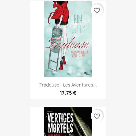
favorite_border
Tradeuse - Les Aventures...
17,75 €
favorite_border