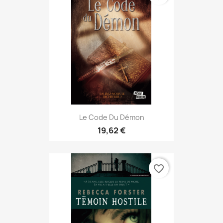
Le Code Du Démon
19,62 €
favorite_border