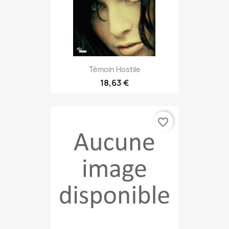
Témoin Hostile
18,63 €
favorite_border