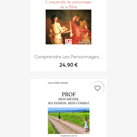
Comprendre Les Personnages...
24,90 €
favorite_border