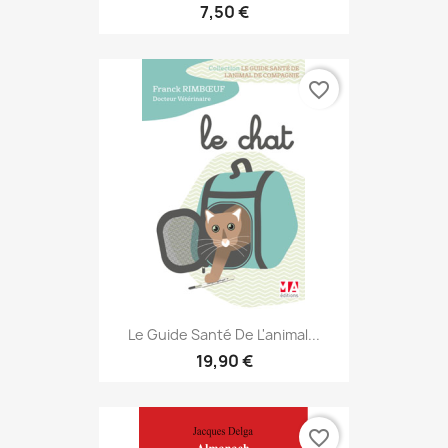
7,50 €
favorite_border
Le Guide Santé De L'animal...
19,90 €
favorite_border