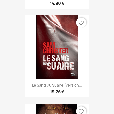
14,90 €
favorite_border
Le Sang Du Suaire (version...
15,76 €
favorite_border