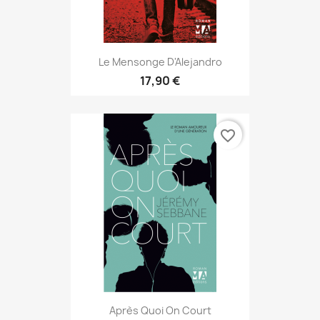
Le Mensonge D'Alejandro
17,90 €
favorite_border
Après Quoi On Court