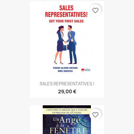
favorite_border
SALES REPRESENTATIVES !
29,00 €
favorite_border