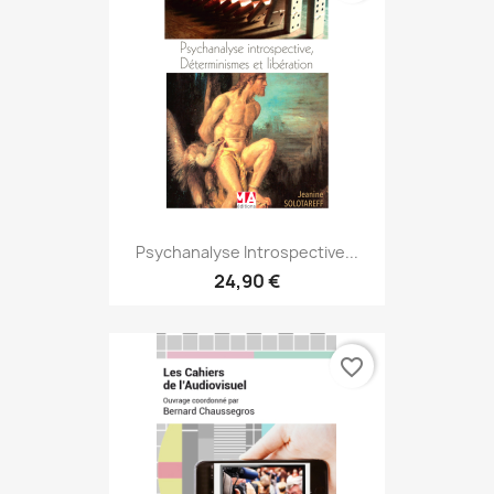
Psychanalyse Introspective...
24,90 €
favorite_border