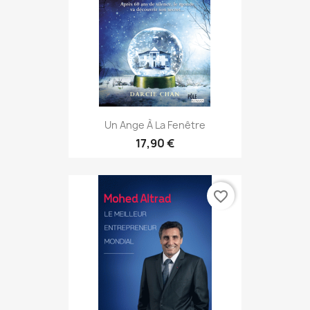
Un Ange À La Fenêtre
17,90 €
favorite_border