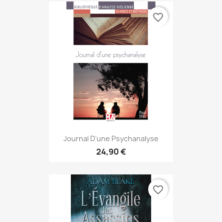
favorite_border
Journal D'une Psychanalyse
24,90 €
favorite_border