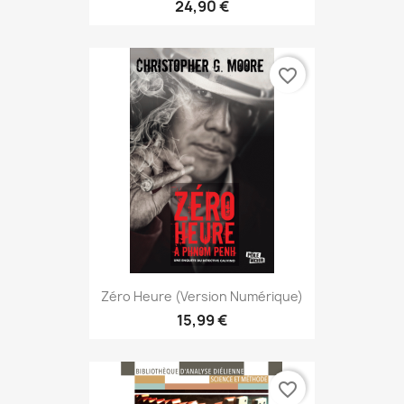
24,90 €
favorite_border
Zéro Heure (version Numérique)
15,99 €
favorite_border