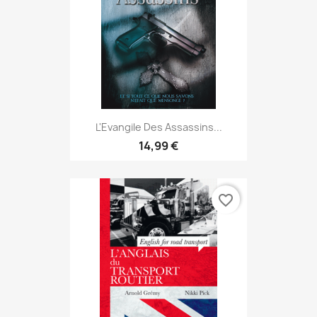
L'Evangile Des Assassins...
14,99 €
favorite_border