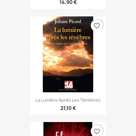
14,90 €
favorite_border
La Lumière Après Les Ténèbres
21,10 €
favorite_border