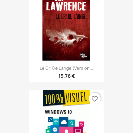
Le Cri De L'ange (version...
15,76 €
favorite_border