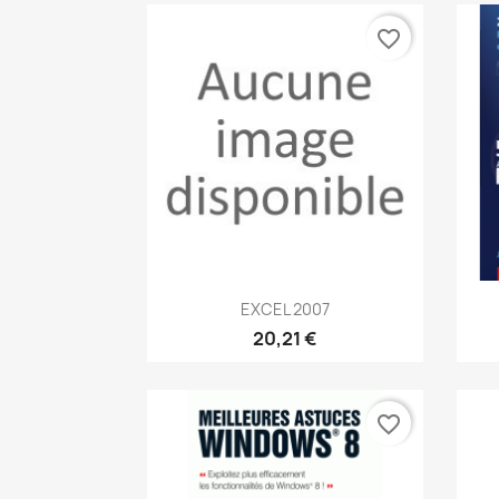
favorite_border
Aperçu rapide

EXCEL 2007
20,21 €
favorite_border