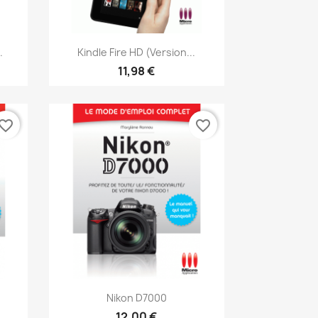
Aperçu rapide

.
Kindle Fire HD (version...
11,98 €
vorite_border
favorite_border
Aperçu rapide

Nikon D7000
12,00 €