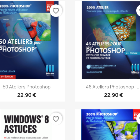
favorite_border
fa
Aperçu rapide
Aperçu rapide


50 Ateliers Photoshop
46 Ateliers Photoshop -..
22,90 €
22,90 €
favorite_border
fa