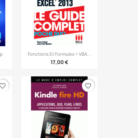
Aperçu rapide

op
Fonctions Et Formules + VBA...
17,00 €
vorite_border
favorite_border