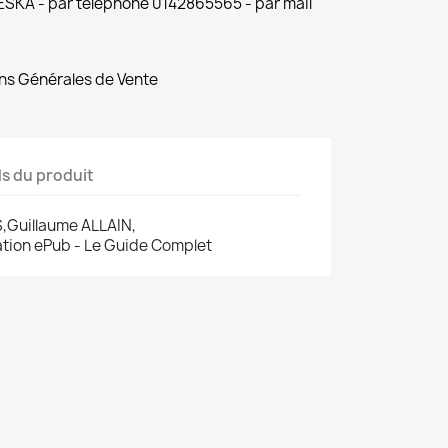
 ESKA - par téléphone 0142865565 - par mail
ns Générales de Vente
ls du produit
,Guillaume ALLAIN,
cation ePub - Le Guide Complet