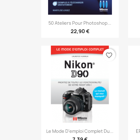
Aperçu rapide

50 Ateliers Pour Photoshop...
22,90 €
favorite_border
Aperçu rapide

Le Mode D'emploi Complet Du...
E
7,39 €