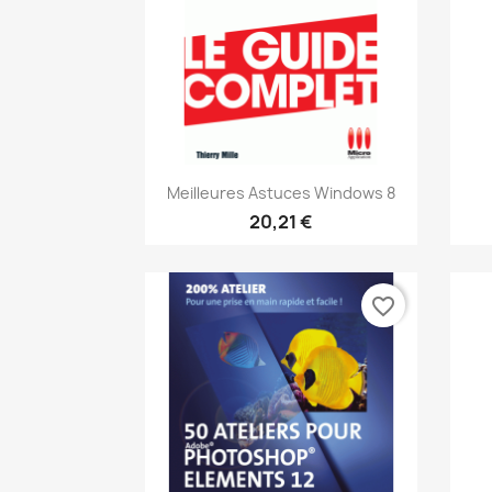
Aperçu rapide

Meilleures Astuces Windows 8
20,21 €
favorite_border