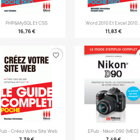
Aperçu rapide
Aperçu rapide


PHP&MySQL Et CSS
Word 2010 Et Excel 2010..
16,76 €
11,83 €
favorite_border
fa
Aperçu rapide
Aperçu rapide


Pub - Créez Votre Site Web
EPub - Nikon D90 (MEC)
7,39 €
7,49 €