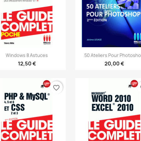
Aperçu rapide
Aperçu rapide


Windows 8 Astuces
50 Ateliers Pour Photosh
12,50 €
20,00 €
favorite_border
fa