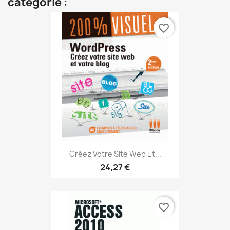
catégorie :
favorite_border
Créez Votre Site Web Et...
24,27 €
favorite_border