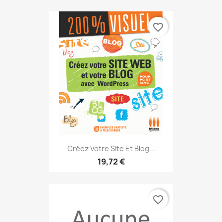
favorite_border
Créez Votre Site Et Blog...
19,72 €
favorite_border