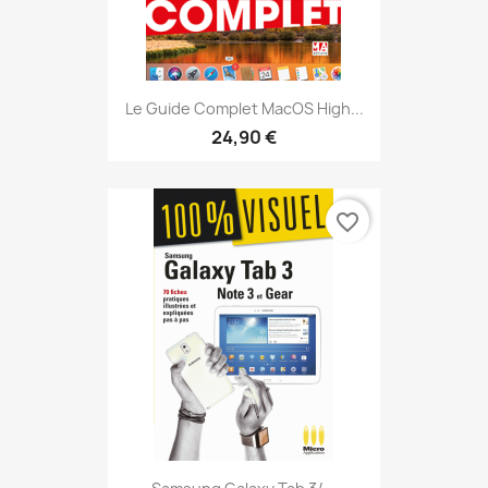
Le Guide Complet MacOS High...
24,90 €
favorite_border