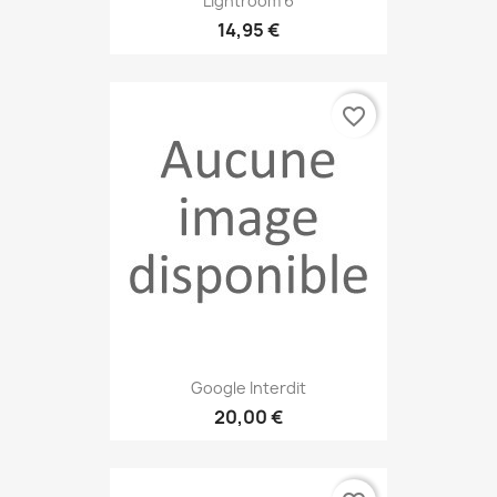
Lightroom 6
14,95 €
favorite_border
Google Interdit
20,00 €