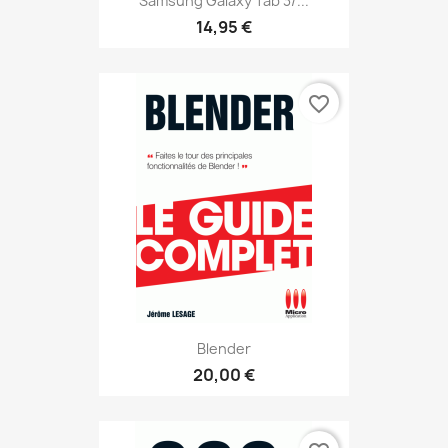
Samsung Galaxy Tab 3/...
14,95 €
favorite_border
Blender
20,00 €