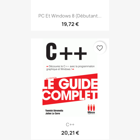
PC Et Windows 8 (débutant...
19,72 €
favorite_border
C++
20,21 €