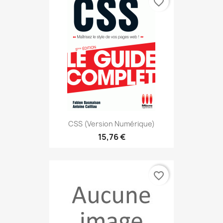
favorite_border
CSS (version Numérique)
15,76 €
favorite_border