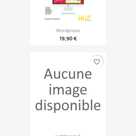
Wordpress
19,90 €
favorite_border