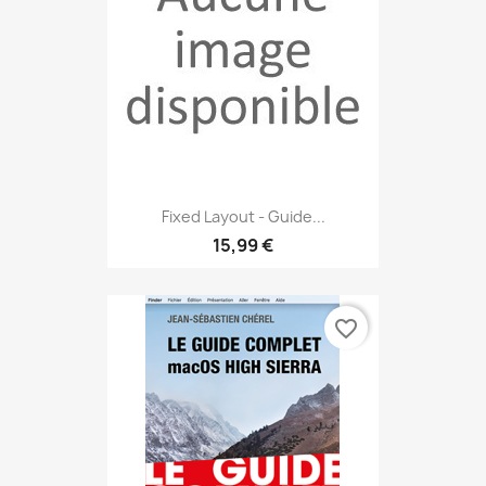
Fixed Layout - Guide...
15,99 €
favorite_border