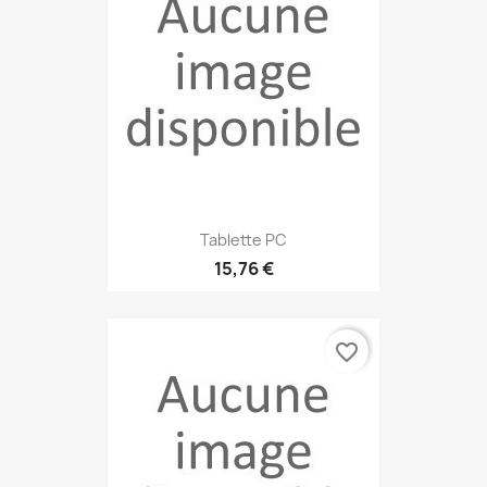
Tablette PC
15,76 €
favorite_border