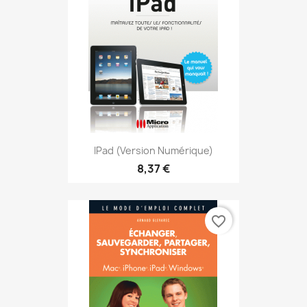
IPad (version Numérique)
8,37 €
favorite_border