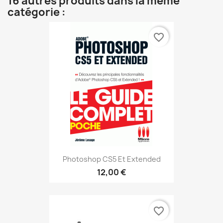
16 autres produits dans la même
catégorie :
favorite_border
Photoshop CS5 Et Extended
12,00 €
favorite_border