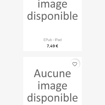
EPub - IPad
7,49 €
favorite_border