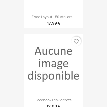
Fixed Layout - 50 Ateliers...
17,99 €
favorite_border
Facebook Les Secrets
12,00 €