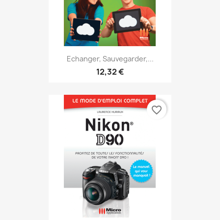
Echanger, Sauvegarder,...
12,32 €
favorite_border