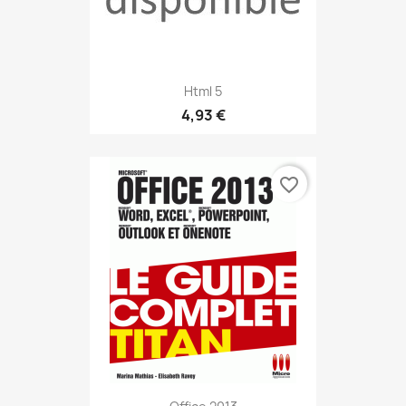
Html 5
4,93 €
favorite_border