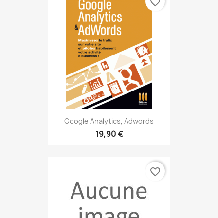
favorite_border
Google Analytics, Adwords
19,90 €
favorite_border