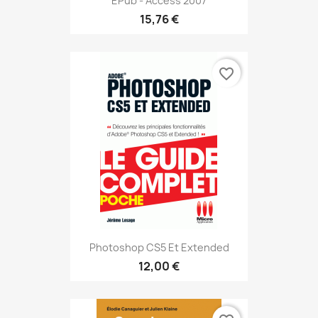
EPub - Access 2007
15,76 €
favorite_border
Photoshop CS5 Et Extended
12,00 €