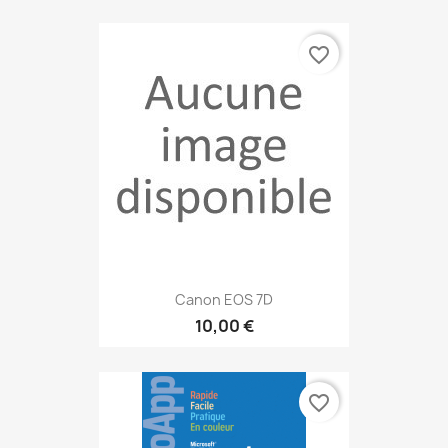
favorite_border
Canon EOS 7D
10,00 €
favorite_border