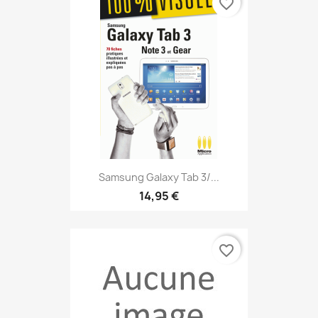
favorite_border
Samsung Galaxy Tab 3/...
14,95 €
favorite_border