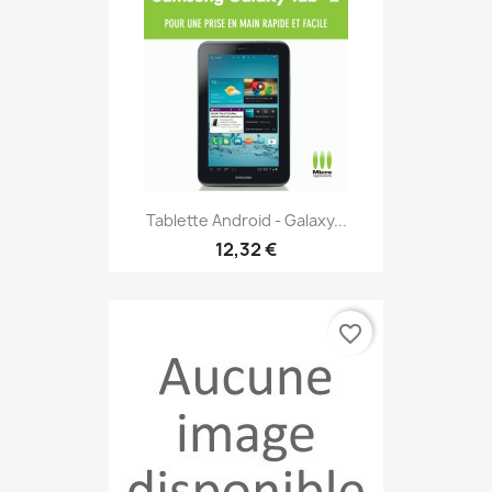
Tablette Android - Galaxy...
12,32 €
favorite_border