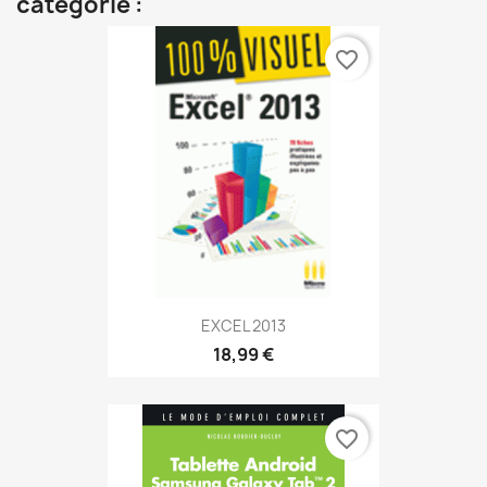
catégorie :
favorite_border
EXCEL 2013
18,99 €
favorite_border