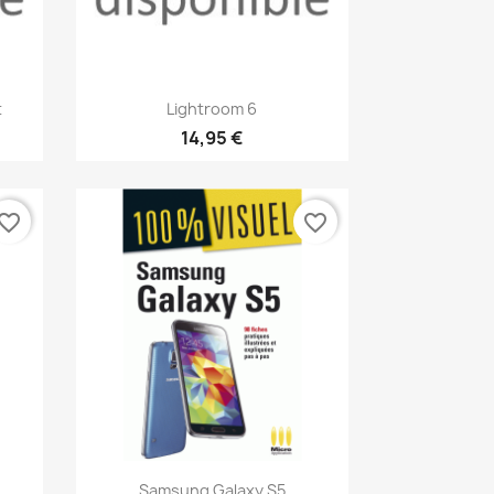
Aperçu rapide

t
Lightroom 6
14,95 €
vorite_border
favorite_border
Aperçu rapide

Samsung Galaxy S5