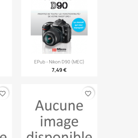
Aperçu rapide

EPub - Nikon D90 (MEC)
7,49 €
vorite_border
favorite_border