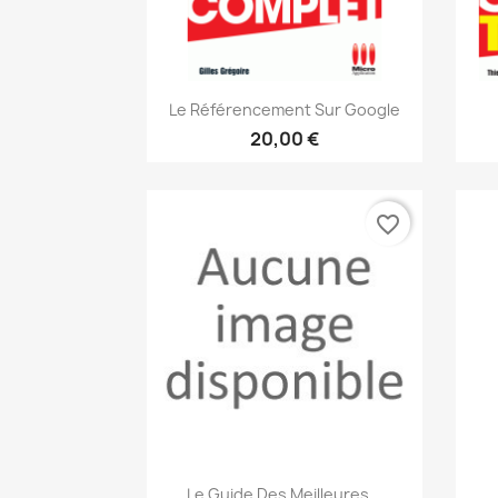
Aperçu rapide

Le Référencement Sur Google
20,00 €
favorite_border
Aperçu rapide

Le Guide Des Meilleures...