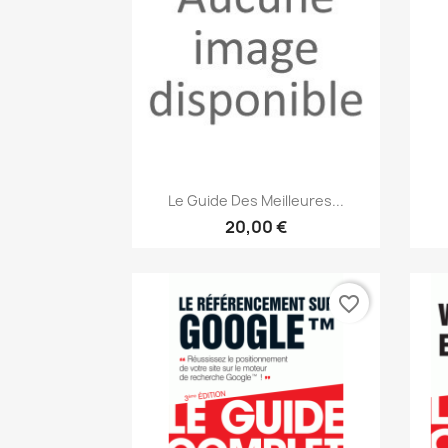
Aperçu rapide

Le Guide Des Meilleures...
20,00 €
favorite_border