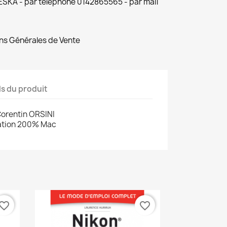
 ESKA - par téléphone 0142865565 - par mail
ns Générales de Vente
ls du produit
Corentin ORSINI
cation 200% Mac
vorite_border
favorite_border