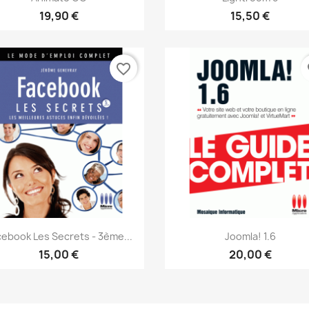
19,90 €
15,50 €
favorite_border
fa
Aperçu rapide
Aperçu rapide


cebook Les Secrets - 3ème...
Joomla! 1.6
15,00 €
20,00 €