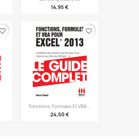
14,95 €
vorite_border
favorite_border
Aperçu rapide

Fonctions, Formules Et VBA...
24,50 €