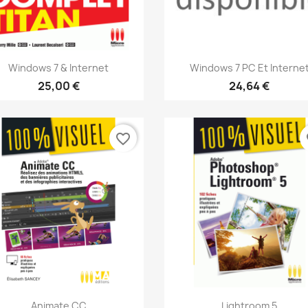
Aperçu rapide
Aperçu rapide


Windows 7 & Internet
Windows 7 PC Et Interne
25,00 €
24,64 €
favorite_border
fa
Aperçu rapide
Aperçu rapide


Animate CC
Lightroom 5