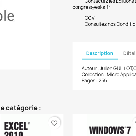
Contactez les Editions
congres@eska.fr
CGV
Consultez nos Conditio
Description
Détai
Auteur : Julien GUILLOT,
Collection : Micro Appli
Pages : 256
e catégorie :
favorite_border
fa