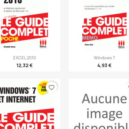
Aperçu rapide
Aperçu rapide


EXCEL 2010
Windows 7
12,32 €
4,93 €
favorite_border
fa