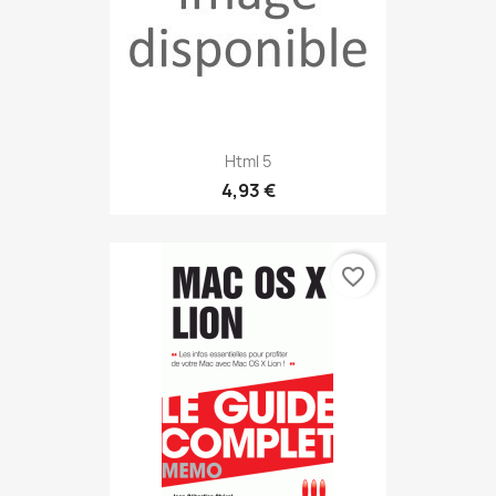
Html 5
4,93 €
favorite_border