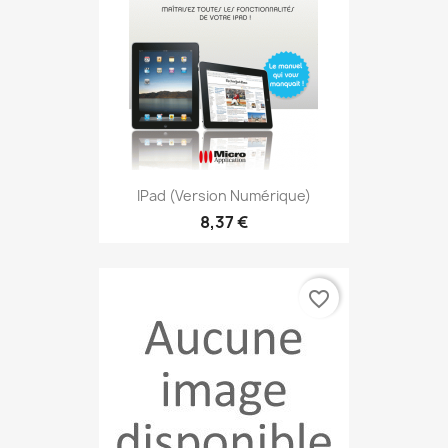
IPad (version Numérique)
8,37 €
favorite_border