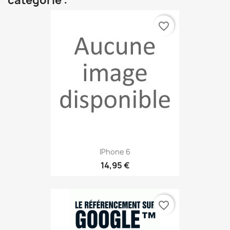
catégorie :
favorite_border
IPhone 6
14,95 €
favorite_border