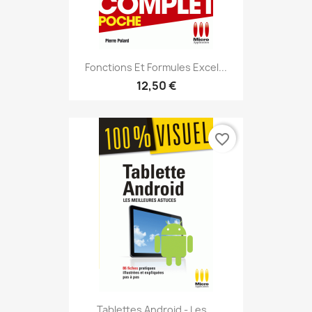
Fonctions Et Formules Excel...
12,50 €
favorite_border
Tablettes Android - Les...