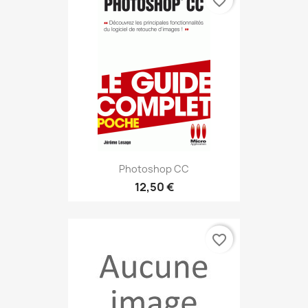
favorite_border
Photoshop CC
12,50 €
favorite_border