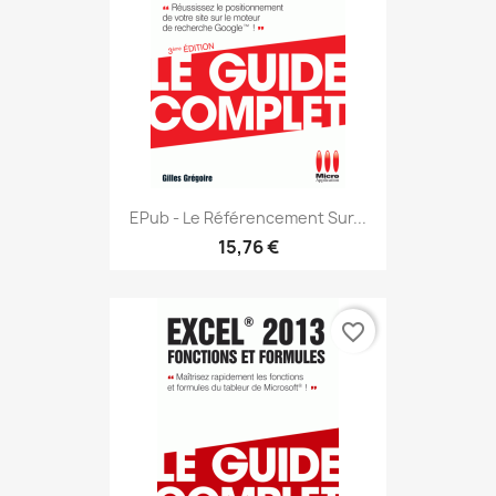
EPub - Le Référencement Sur...
15,76 €
favorite_border