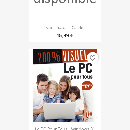
Fixed Layout - Guide...
15,99 €
favorite_border
Le PC Pour Tous - Windows 8.1