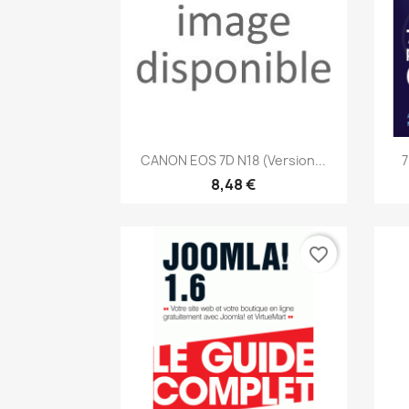
Aperçu rapide

CANON EOS 7D N18 (version...
7
8,48 €
favorite_border