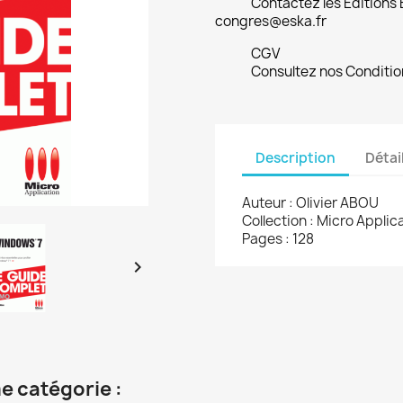
Contactez les Editions
congres@eska.fr
CGV
Consultez nos Conditio
Description
Détai
Auteur : Olivier ABOU
Collection : Micro Appl
Pages : 128

e catégorie :