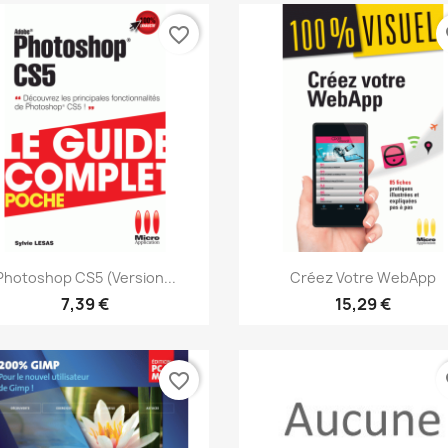
favorite_border
fa
Aperçu rapide
Aperçu rapide


Photoshop CS5 (version...
Créez Votre WebApp
7,39 €
15,29 €
favorite_border
fa