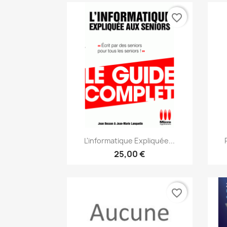
favorite_border
Aperçu rapide

L'informatique Expliquée...
25,00 €
favorite_border