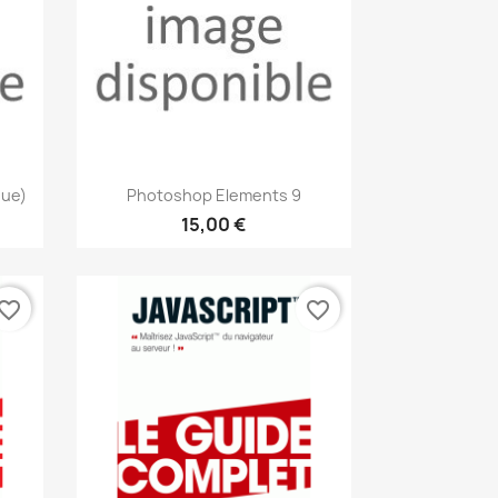
Aperçu rapide

que)
Photoshop Elements 9
15,00 €
vorite_border
favorite_border