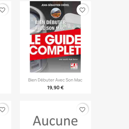
vorite_border
favorite_border
Aperçu rapide

Bien Débuter Avec Son Mac
19,90 €
vorite_border
favorite_border