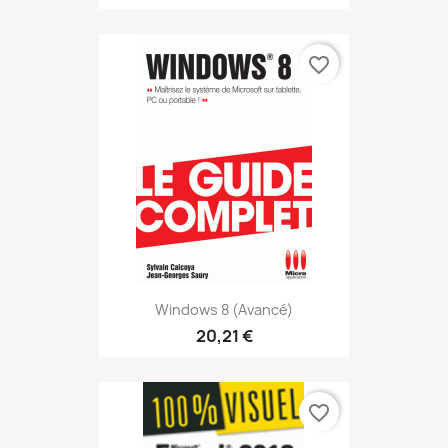
favorite_border
Windows 8 (avancé)
20,21 €
favorite_border