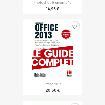
Photoshop Elements 13
14,95 €
favorite_border
Office 2013
20,50 €