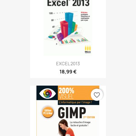
EXCEL 2013
18,99 €
favorite_border