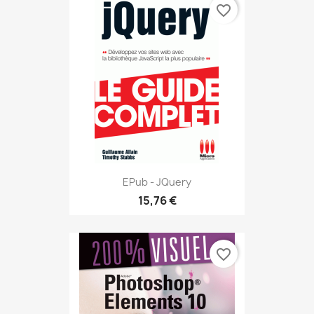
favorite_border
EPub - JQuery
15,76 €
favorite_border