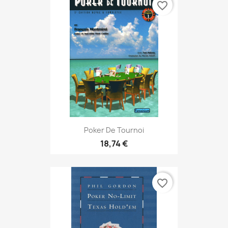
favorite_border
Poker De Tournoi
18,74 €
favorite_border