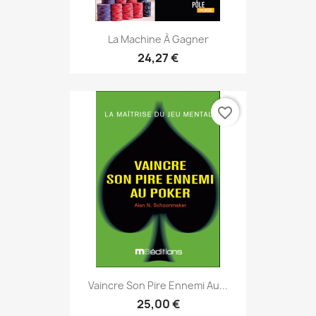
La Machine À Gagner
24,27 €
favorite_border
Vaincre Son Pire Ennemi Au...
25,00 €