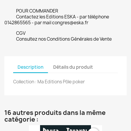
POUR COMMANDER
Contactez les Editions ESKA - par téléphone
0142865565 - par mail congres@eska.fr
CGV
Consultez nos Conditions Générales de Vente
Description
Détails du produit
Collection : Ma Editions Pôle poker
16 autres produits dans la même
catégorie :