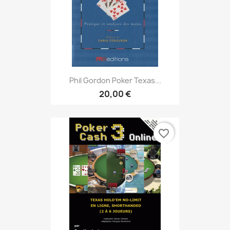
Phil Gordon Poker Texas...
20,00 €
favorite_border