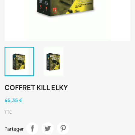
COFFRET KILL ELKY
45,35 €
TTC
Partager