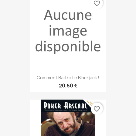
favorite_border
Comment Battre Le Blackjack !
20,50 €
favorite_border