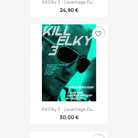
Kill Elky 3 - L'avantage Du...
24,90 €
favorite_border
Kill Elky 3 - L'avantage Du...
30,00 €