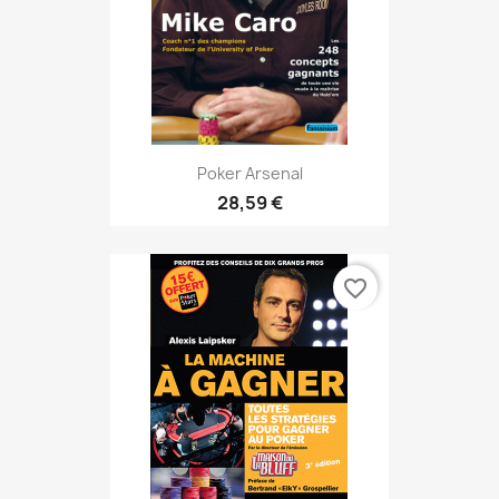
Poker Arsenal
28,59 €
favorite_border