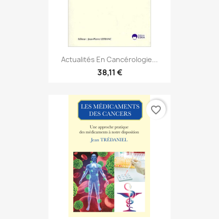
Actualités En Cancérologie...
38,11 €
favorite_border