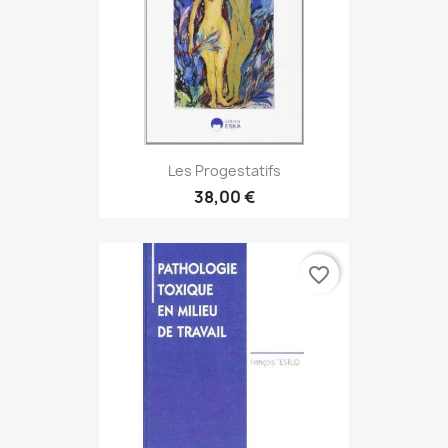
Les Progestatifs
38,00 €
favorite_border