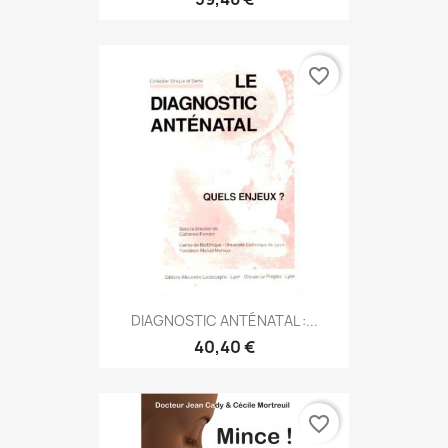
favorite_border
DIAGNOSTIC ANTÉNATAL :...
40,40 €
favorite_border