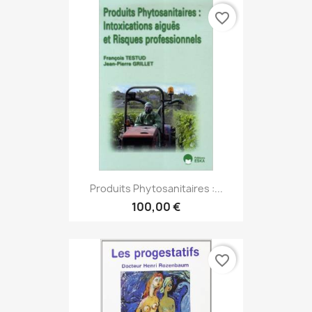
favorite_border
Produits Phytosanitaires :...
100,00 €
favorite_border