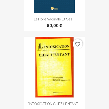
La Flore Vaginale Et Ses...
50,00 €
favorite_border
'INTOXICATION CHEZ L'ENFANT...