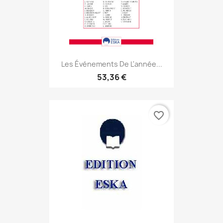
Les Événements De L'année...
53,36 €
favorite_border