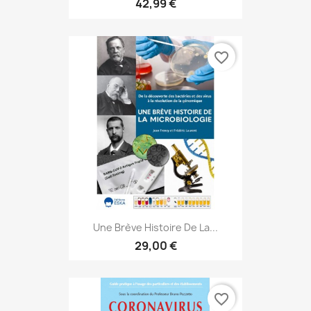
42,99 €
favorite_border
Une Brève Histoire De La...
29,00 €
favorite_border