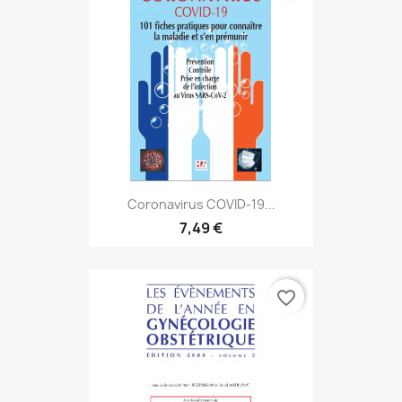
Coronavirus COVID-19...
7,49 €
favorite_border