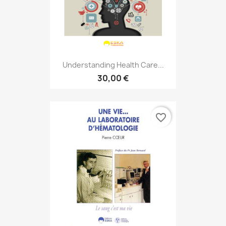
Understanding Health Care...
30,00 €
favorite_border