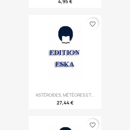
4,95 €
favorite_border
ASTÉROIDES, MÉTÉORES ET...
27,44 €
favorite_border