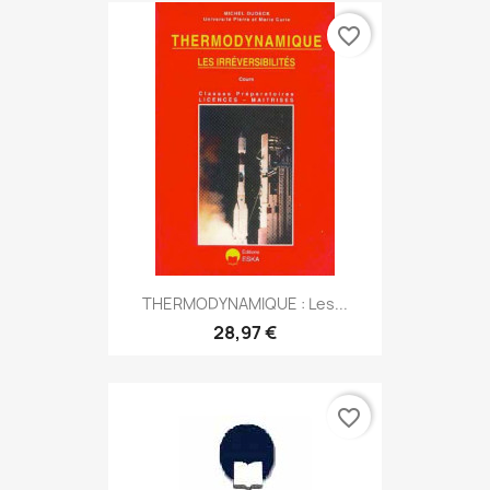
favorite_border
THERMODYNAMIQUE : Les...
28,97 €
favorite_border