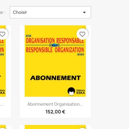

ar :
Choisir
vorite_border
favorite_border
Aperçu rapide

..
Abonnement Organisation...
152,00 €