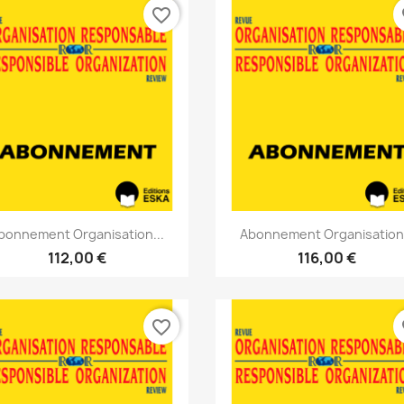
favorite_border
fa
Aperçu rapide
Aperçu rapide


bonnement Organisation...
Abonnement Organisation.
112,00 €
116,00 €
favorite_border
fa