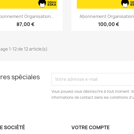
Aperçu rapide
Aperçu rapide


bonnement Organisation...
Abonnement Organisation.
87,00 €
100,00 €
age 1-12 de 12 article(s)
res spéciales
Vous pouvez vous désinscrire à tout moment. V
informations de contact dans les conditions d'ut
E SOCIÉTÉ
VOTRE COMPTE