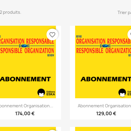
 12 produits.
Trier p
favorite_border
fa
Aperçu rapide
Aperçu rapide


bonnement Organisation...
Abonnement Organisation.
174,00 €
129,00 €