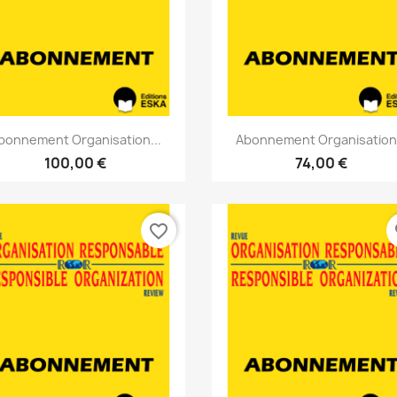
Aperçu rapide
Aperçu rapide


bonnement Organisation...
Abonnement Organisation.
100,00 €
74,00 €
favorite_border
fa