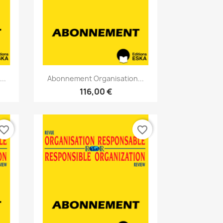
Aperçu rapide

..
Abonnement Organisation...
116,00 €
vorite_border
favorite_border