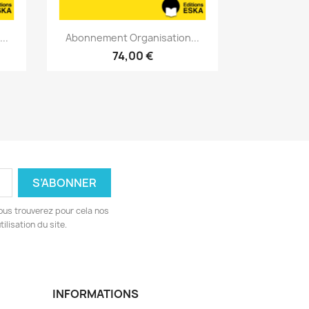
Aperçu rapide

..
Abonnement Organisation...
74,00 €
ous trouverez pour cela nos
ilisation du site.
INFORMATIONS