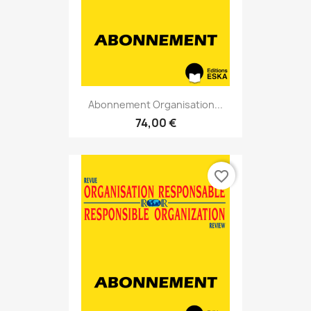
Abonnement Organisation...
74,00 €
favorite_border