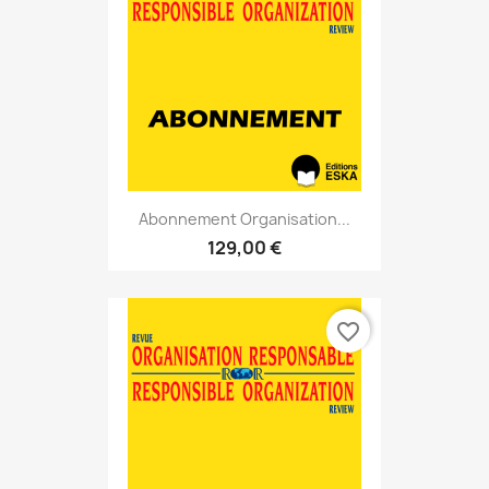
Abonnement Organisation...
129,00 €
favorite_border