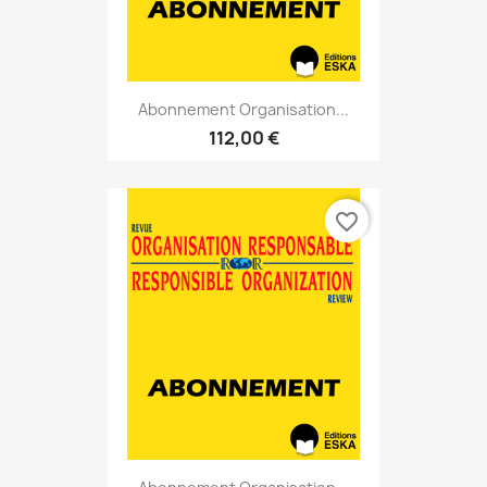
Abonnement Organisation...
112,00 €
favorite_border