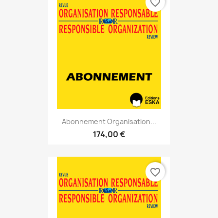
favorite_border
Abonnement Organisation...
174,00 €
favorite_border