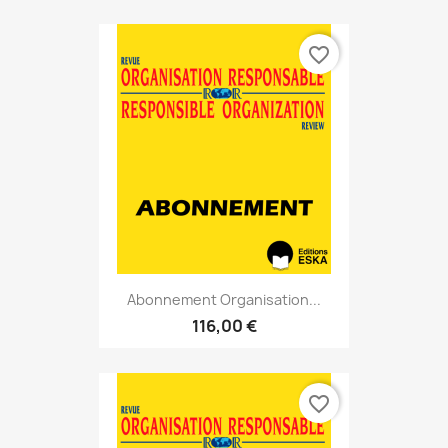
favorite_border
Abonnement Organisation...
116,00 €
favorite_border