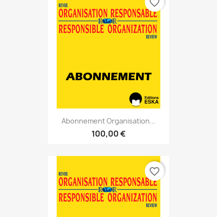
favorite_border
Abonnement Organisation...
100,00 €
favorite_border