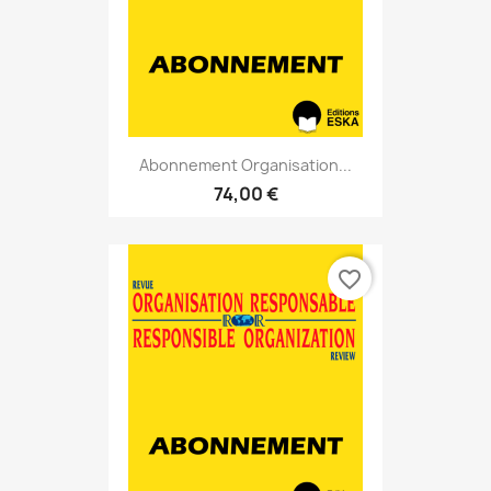
Abonnement Organisation...
74,00 €
favorite_border