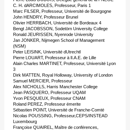
C. H. dARCIMOLES, Professeur, Paris 1
Marc FILSER, Professeur, Université de Bourgogne
John HENDRY, Professeur Brunel
Olivier HERRBACH, Université de Bordeaux 4
Bengt JACOBSSON, Sodetörn University College
Ronald JEURISSEN, Nyenrode University
Jan JONKER, Nijmegen School of Management
(NSM)
Peter LEISINK, Université dUtrechtl
Pierre LOUART, Professeur à lI.A.E. de Lille
Alain Charles MARTINET, Professeur, Université Lyon
3
Dirk MATTEN, Royal Holloway, University of London
Samuel MERCIER, Professeur
Alex NICHOLLS, Harris Manchester College
Jean PASQUERO, Professeur UQAM
Yvon PESQUEUX, Professeur CNAM
Roland PEREZ, Professeur émerite
Sébastien POINT, Université de Franche-Comté
Nicolas POUSSING, Professeur,CEPS/INSTEAD
Luxembourg
Françoise QUAIREL, Maître de conférences,