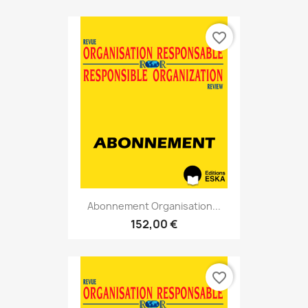
favorite_border
Abonnement Organisation...
152,00 €
favorite_border