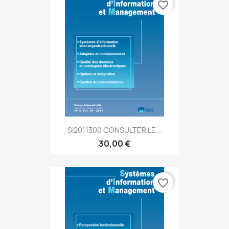
favorite_border
SI2011300 CONSULTER LE...
30,00 €
favorite_border