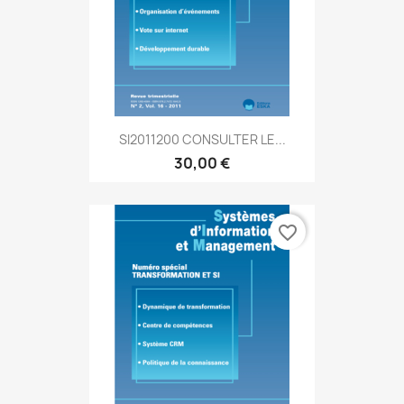
SI2011200 CONSULTER LE...
30,00 €
favorite_border