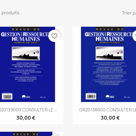
 4 produits.
Trier p
favorite_border
fa
Aperçu rapide
Aperçu rapide


20139000 CONSULTER LE...
GR20138900 CONSULTER LE
30,00 €
30,00 €