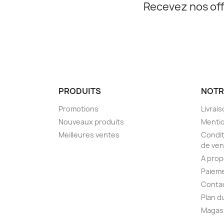
Recevez nos off
PRODUITS
NOTR
Promotions
Livrai
Nouveaux produits
Mentio
Meilleures ventes
Condit
de ven
A pro
Paieme
Conta
Plan d
Magas