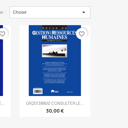

ar :
Choisir
vorite_border
favorite_border
Aperçu rapide

...
GR20138800 CONSULTER LE...
30,00 €