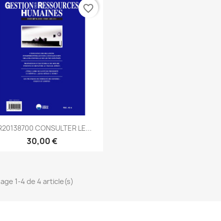
favorite_border
Aperçu rapide

20138700 CONSULTER LE...
30,00 €
hage 1-4 de 4 article(s)