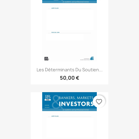
Les Déterminants Du Soutien...
50,00 €
favorite_border