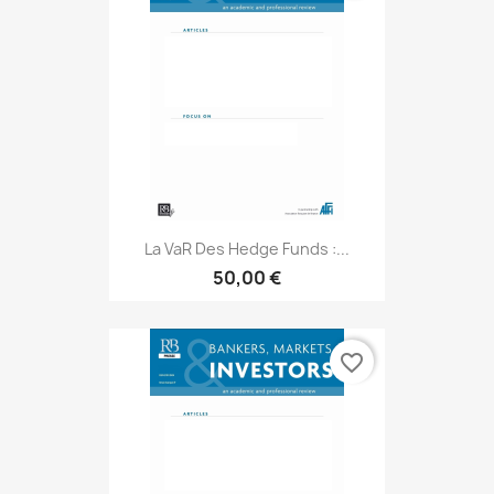
La VaR Des Hedge Funds :...
50,00 €
favorite_border