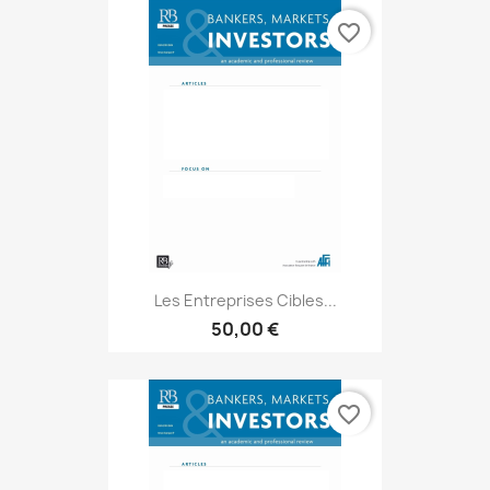
favorite_border
Les Entreprises Cibles...
50,00 €
favorite_border