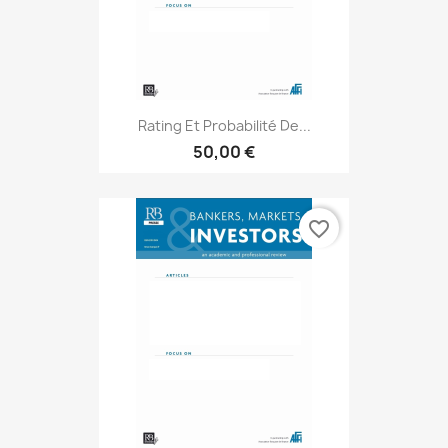
Rating Et Probabilité De...
50,00 €
favorite_border