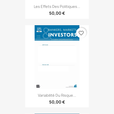
Les Effets Des Politiques...
50,00 €
favorite_border
Variabilité Du Risque...
50,00 €