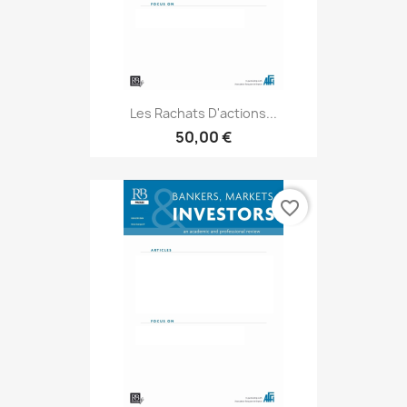
Les Rachats D'actions...
50,00 €
favorite_border