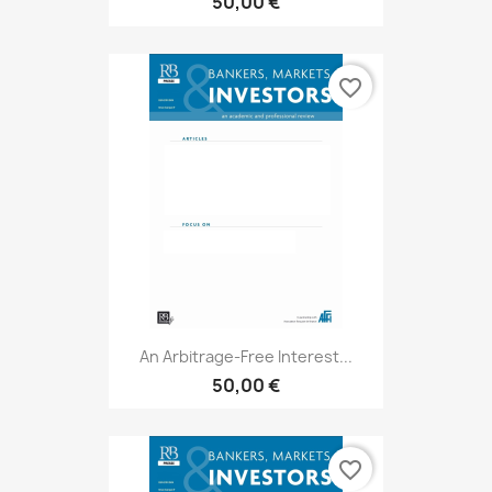
50,00 €
favorite_border
An Arbitrage-Free Interest...
50,00 €
favorite_border