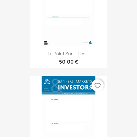
Le Point Sur ... Les...
50,00 €
favorite_border