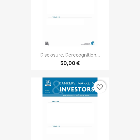
Disclosure, Derecognition...
50,00 €
favorite_border