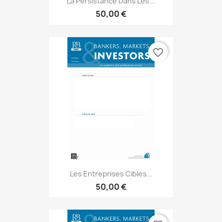
La Persistance Dans Les...
50,00 €
favorite_border
Les Entreprises Cibles...
50,00 €