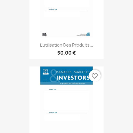
L'utilisation Des Produits...
50,00 €
favorite_border