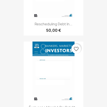
Rescheduling Debt In...
50,00 €
favorite_border