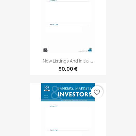
New Listings And Initial...
50,00 €
favorite_border