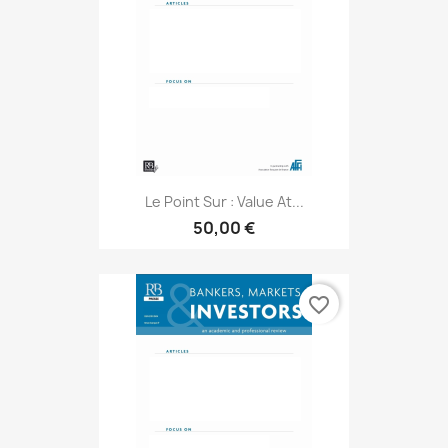
Le Point Sur : Value At...
50,00 €
favorite_border