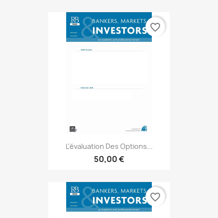
favorite_border
L'évaluation Des Options...
50,00 €
favorite_border