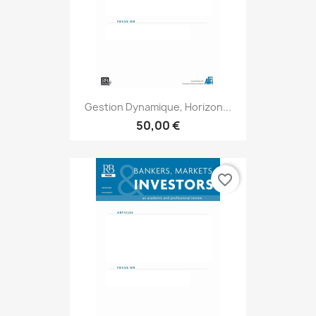
Gestion Dynamique, Horizon...
50,00 €
favorite_border