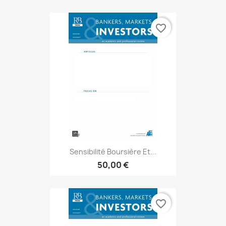
favorite_border
Sensibilité Boursière Et...
50,00 €
favorite_border