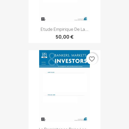
Etude Empirique De La...
50,00 €
favorite_border