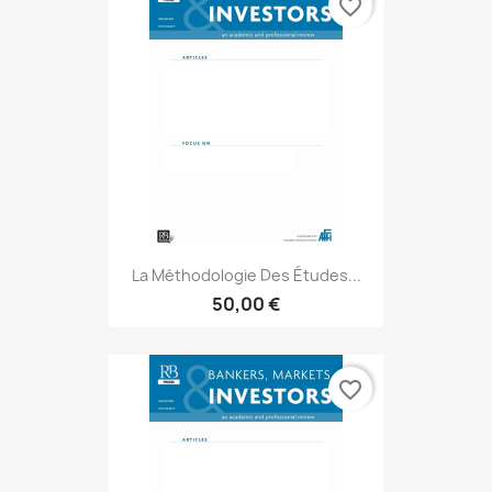
favorite_border
La Méthodologie Des Études...
50,00 €
favorite_border