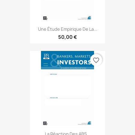
Une Étude Empirique De La...
50,00 €
favorite_border
La Réaction Des ABS...