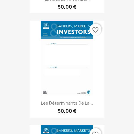
50,00 €
favorite_border
Les Déterminants De La...
50,00 €