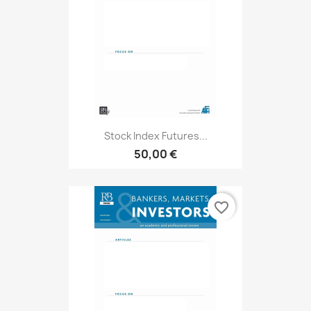
Stock Index Futures...
50,00 €
favorite_border