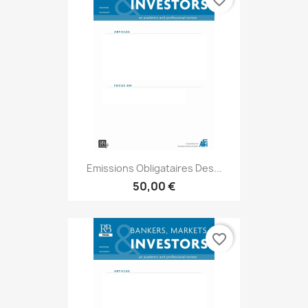
favorite_border
Emissions Obligataires Des...
50,00 €
favorite_border