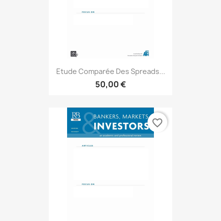
Etude Comparée Des Spreads...
50,00 €
favorite_border