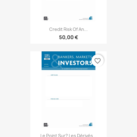
Credit Risk Of An...
50,00 €
favorite_border
Le Point Sur? Les Dérivés...