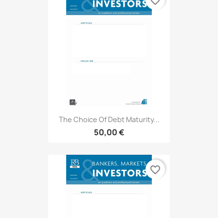
favorite_border
The Choice Of Debt Maturity...
50,00 €
favorite_border