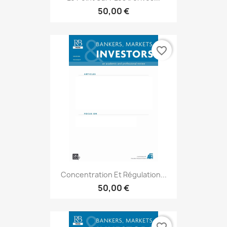
50,00 €
favorite_border
Concentration Et Régulation...
50,00 €