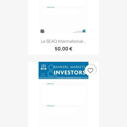
Le SEAQ International...
50,00 €
favorite_border