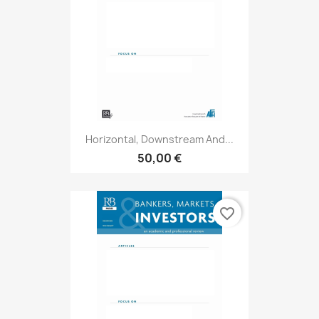
Horizontal, Downstream And...
50,00 €
favorite_border