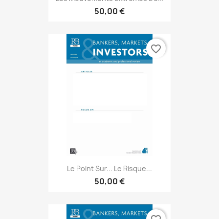
50,00 €
favorite_border
Le Point Sur... Le Risque...
50,00 €