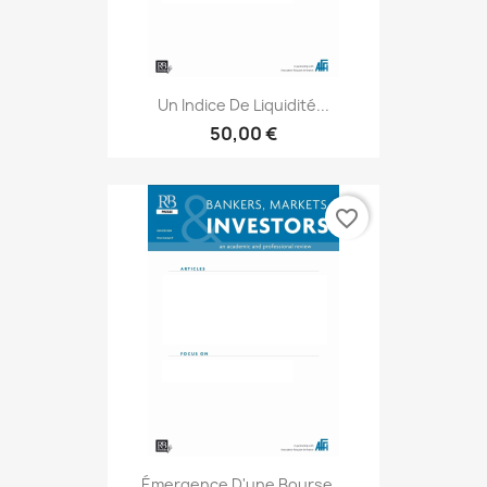
Un Indice De Liquidité...
50,00 €
favorite_border
Émergence D'une Bourse...