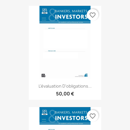
favorite_border
L'évaluation D'obligations...
50,00 €
favorite_border