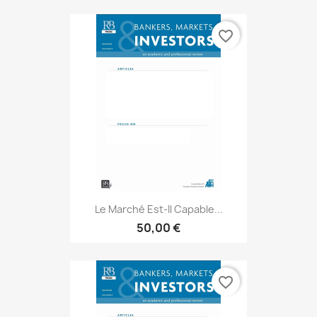
favorite_border
Le Marché Est-Il Capable...
50,00 €
favorite_border