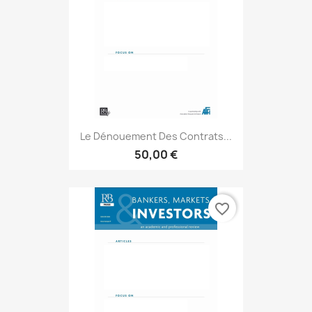
Le Dénouement Des Contrats...
50,00 €
favorite_border