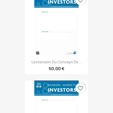
favorite_border
L'extension Du Concept De...
50,00 €
favorite_border