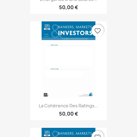
50,00 €
favorite_border
La Cohérence Des Ratings...
50,00 €