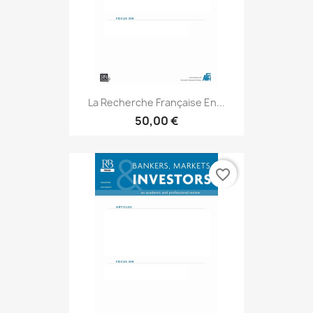
La Recherche Française En...
50,00 €
favorite_border