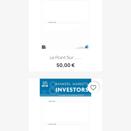
Le Point Sur ......
50,00 €
favorite_border