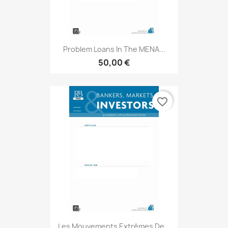
Problem Loans In The MENA...
50,00 €
favorite_border
Les Mouvements Extrêmes De...