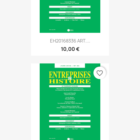
EH20168336 ART....
10,00 €
favorite_border