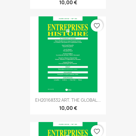
10,00 €
favorite_border
EH20168332 ART. THE GLOBAL...
10,00 €
favorite_border