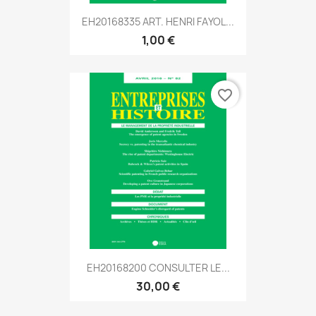
EH20168335 ART. HENRI FAYOL...
1,00 €
favorite_border
EH20168200 CONSULTER LE...
30,00 €