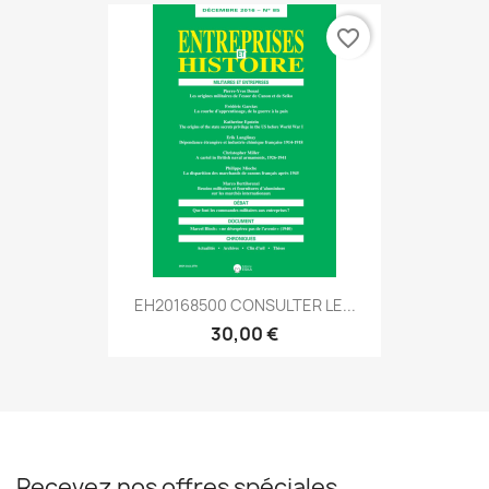
favorite_border
EH20168500 CONSULTER LE...
30,00 €
Recevez nos offres spéciales