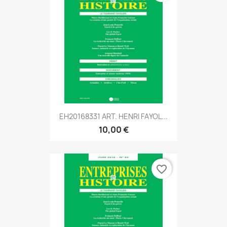
EH20168331 ART. HENRI FAYOL...
10,00 €
favorite_border