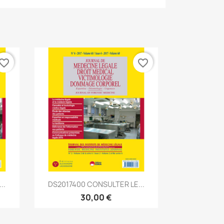
vorite_border
favorite_border
Aperçu rapide

..
DS2017400 CONSULTER LE...
30,00 €