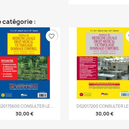
 catégorie :
favorite_border
fa
Aperçu rapide
Aperçu rapide


20175600 CONSULTER LE...
DS2017200 CONSULTER LE.
30,00 €
30,00 €