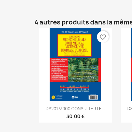
4 autres produits dans la même
favorite_border
Aperçu rapide

DS20173000 CONSULTER LE...
DS
30,00 €