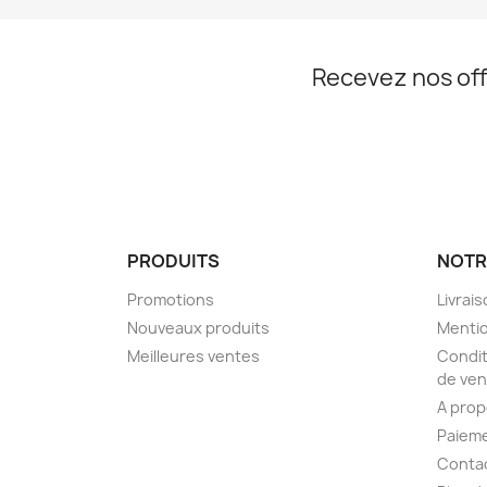
Recevez nos off
PRODUITS
NOTR
Promotions
Livrai
Nouveaux produits
Mentio
Meilleures ventes
Condit
de ven
A pro
Paieme
Conta