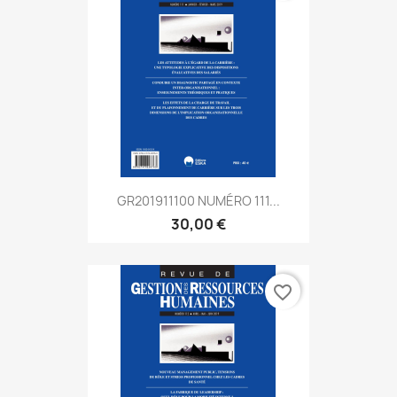
GR201911100 NUMÉRO 111...
30,00 €
favorite_border