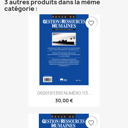
3 autres produits dans la même
catégorie :
favorite_border
GR201911300 NUMÉRO 113...
30,00 €
favorite_border