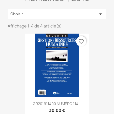

Choisir
Affichage 1-4 de 4 article(s)
favorite_border
GR201911400 NUMÉRO 114...
30,00 €