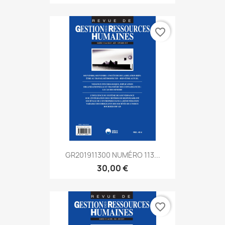
favorite_border
GR201911300 NUMÉRO 113...
30,00 €
favorite_border