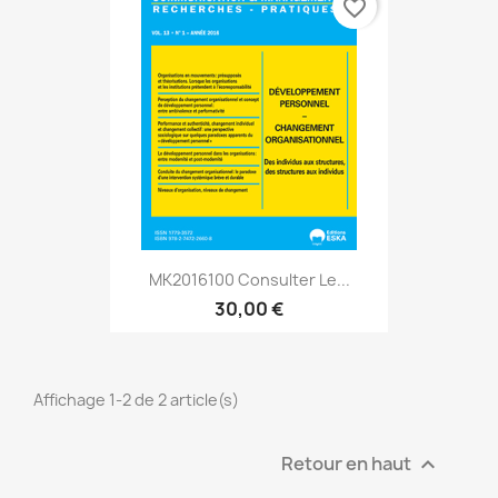
favorite_border
MK2016100 Consulter Le...
30,00 €
Affichage 1-2 de 2 article(s)
Retour en haut
