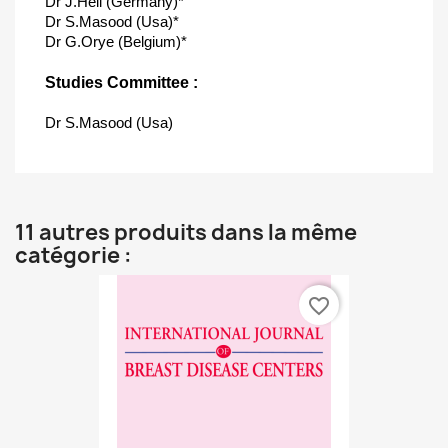
Dr J.Heil (Germany)*
Dr S.Masood (Usa)*
Dr G.Orye (Belgium)*
Studies Committee :
Dr S.Masood (Usa)
11 autres produits dans la même
catégorie :
favorite_border