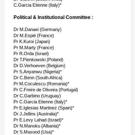
C.Garcia Etienne (Italy)*
Political & Institutional Committee :
Dr M.Danaei (Germany)
Dr M.Espié (France)
Pr K.Kuroi (Japan)
Pr M.Marty (France)
Pr R.Orda (Israel)
Dr T.Pienkowski (Poland)
Dr D.Verhoeven (Belgium)
Pr S.Anyanwu (Nigeria)*
Dr C.Benn (South Africa)
Pr M.Coculescu (Romania)*
Pr C.Freire de Oliveira (Portugal)
Dr C.Garbino (Uruguay)
Pr C.Garcia Etienne (Italy)*
Pr E.Iglesias Martinez (Spain)*
Dr J.Jellins (Australia)*
Pr E.Levy Lahad (Israel)*
Dr N.Manoku (Albania)*
Dr S.Masood (Usa)*