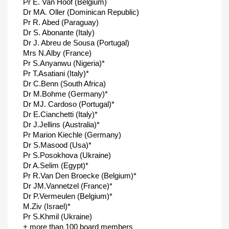
Pr E. Van Hoof (Belgium)
Dr MA. Oller (Dominican Republic)
Pr R. Abed (Paraguay)
Dr S. Abonante (Italy)
Dr J. Abreu de Sousa (Portugal)
Mrs N.Alby (France)
Pr S.Anyanwu (Nigeria)*
Pr T.Asatiani (Italy)*
Dr C.Benn (South Africa)
Dr M.Bohme (Germany)*
Dr MJ. Cardoso (Portugal)*
Dr E.Cianchetti (Italy)*
Dr J.Jellins (Australia)*
Pr Marion Kiechle (Germany)
Dr S.Masood (Usa)*
Pr S.Posokhova (Ukraine)
Dr A.Selim (Egypt)*
Pr R.Van Den Broecke (Belgium)*
Dr JM.Vannetzel (France)*
Dr P.Vermeulen (Belgium)*
M.Ziv (Israel)*
Pr S.Khmil (Ukraine)
+ more than 100 board members