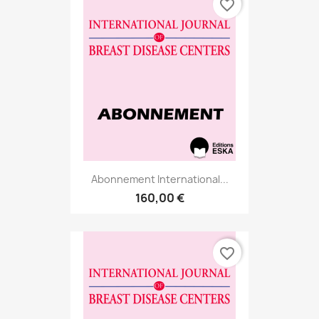
favorite_border
Abonnement International...
160,00 €
favorite_border