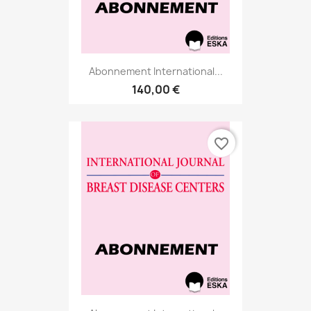
Abonnement International...
140,00 €
favorite_border