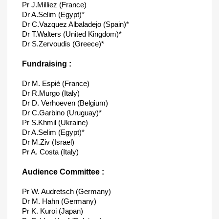
Pr J.Milliez (France)
Dr A.Selim (Egypt)*
Dr C.Vazquez Albaladejo (Spain)*
Dr T.Walters (United Kingdom)*
Dr S.Zervoudis (Greece)*
Fundraising :
Dr M. Espié (France)
Dr R.Murgo (Italy)
Dr D. Verhoeven (Belgium)
Dr C.Garbino (Uruguay)*
Pr S.Khmil (Ukraine)
Dr A.Selim (Egypt)*
Dr M.Ziv (Israel)
Pr A. Costa (Italy)
Audience Committee :
Pr W. Audretsch (Germany)
Dr M. Hahn (Germany)
Pr K. Kuroi (Japan)