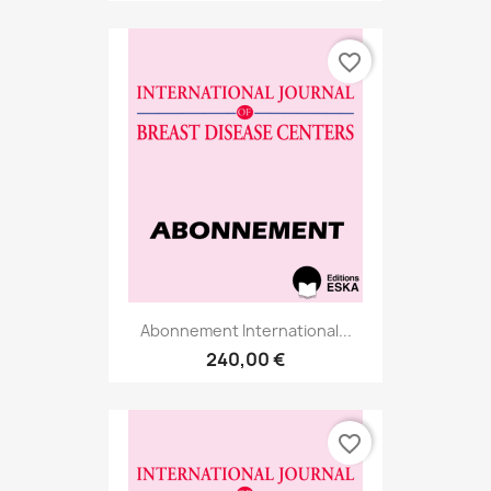
favorite_border
Abonnement International...
240,00 €
favorite_border