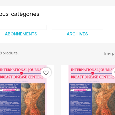
ous-catégories
ABONNEMENTS
ARCHIVES
 18 produits.
Trier p
favorite_border
fa