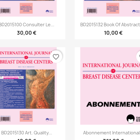
Aperçu rapide
Aperçu rapide


BD2015100 Consulter Le...
BD2015132 Book Of Abstracts
30,00 €
10,00 €
favorite_border
fa
Aperçu rapide
Aperçu rapide


BD2015130 Art. Quality...
Abonnement International.