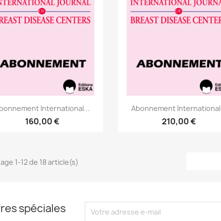
Aperçu rapide
Aperçu rapide


bonnement International...
Abonnement International.
160,00 €
210,00 €
age 1-12 de 18 article(s)
res spéciales