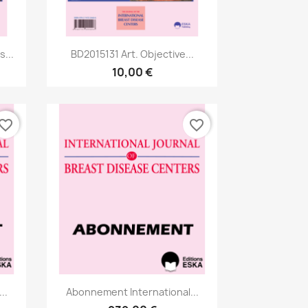
Aperçu rapide

...
BD2015131 Art. Objective...
10,00 €
vorite_border
favorite_border
Aperçu rapide

..
Abonnement International...