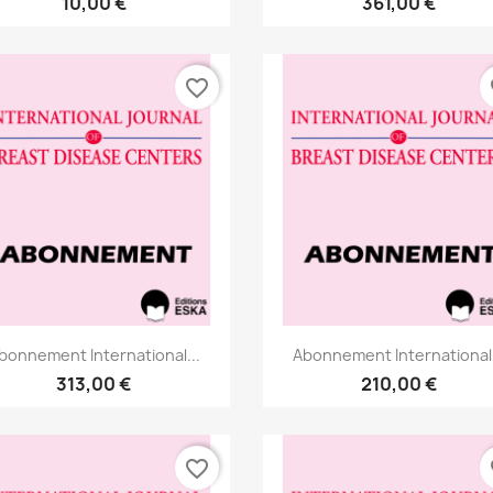
10,00 €
361,00 €
favorite_border
fa
Aperçu rapide
Aperçu rapide


bonnement International...
Abonnement International.
313,00 €
210,00 €
favorite_border
fa