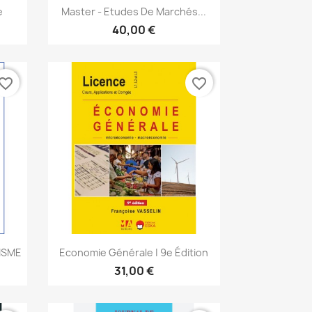
Aperçu rapide

e
Master - Etudes De Marchés...
40,00 €
vorite_border
favorite_border
Aperçu rapide

ISME
Economie Générale | 9e Édition
31,00 €