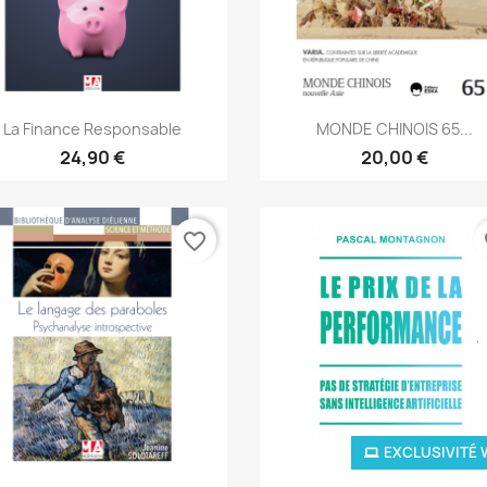
Aperçu rapide
Aperçu rapide


La Finance Responsable
MONDE CHINOIS 65...
24,90 €
20,00 €
favorite_border
fa
EXCLUSIVITÉ 