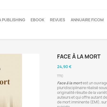
A PUBLISHING
EBOOK
REVUES
ANNUAIRE FICOM
FACE À LA MORT
24,90 €
TTC
Face à la mort
est un ouvrage
pluridisciplinaire réalisé so
originalité résulte de la vari
auteurs et qui offre autant d
de mort imminente (EMI), sur la
suicide.