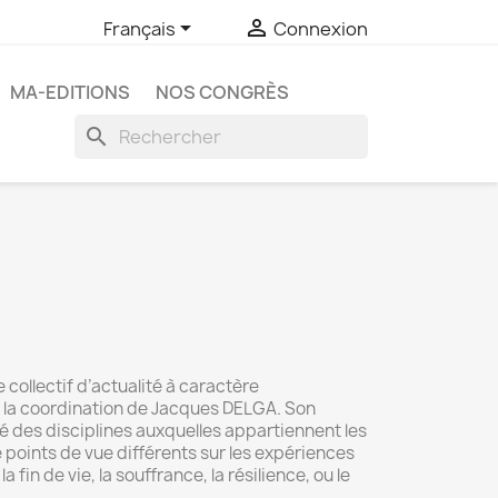


Français
Connexion
MA-EDITIONS
NOS CONGRÈS
search
 collectif d’actualité à caractère
us la coordination de Jacques DELGA. Son
été des disciplines auxquelles appartiennent les
e points de vue différents sur les expériences
 fin de vie, la souffrance, la résilience, ou le