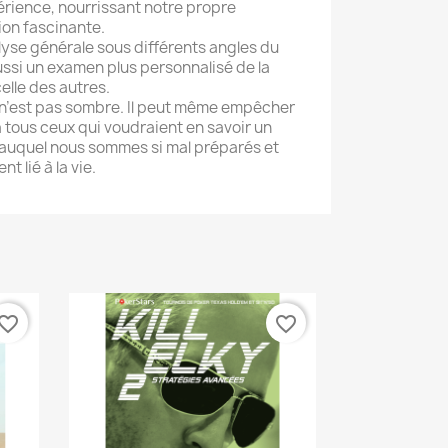
érience, nourrissant notre propre
ion fascinante.
lyse générale sous différents angles du
ssi un examen plus personnalisé de la
celle des autres.
 n’est pas sombre. Il peut même empêcher
à tous ceux qui voudraient en savoir un
 auquel nous sommes si mal préparés et
t lié à la vie.
vorite_border
favorite_border