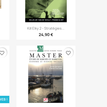
Aperçu rapide

Kill Elky 2 - Stratégies...
24,90 €
vorite_border
favorite_border
WEB !