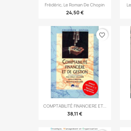
Aperçu rapide

Frédéric, Le Roman De Chopin
Le
24,50 €
favorite_border
Aperçu rapide

COMPTABILITÉ FINANCIERE ET...
38,11 €