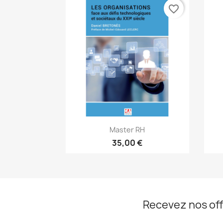
favorite_border
Aperçu rapide

Master RH
35,00 €
Recevez nos off