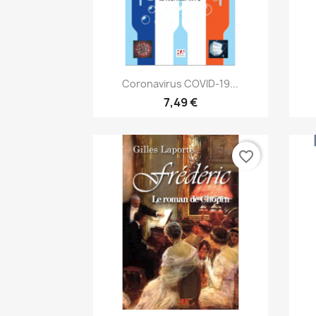
Aperçu rapide

Coronavirus COVID-19...
7,49 €
favorite_border