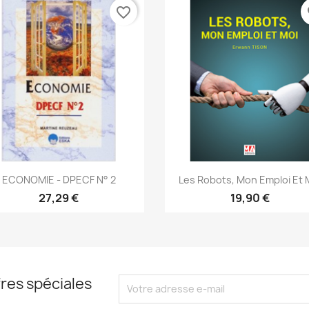
favorite_border
fa
Aperçu rapide
Aperçu rapide


ECONOMIE - DPECF N° 2
Les Robots, Mon Emploi Et 
27,29 €
19,90 €
res spéciales