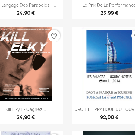
Aperçu rapide
Aperçu rapide


 Langage Des Paraboles -...
Le Prix De La Performanc
24,90 €
25,99 €
favorite_border
fa
Aperçu rapide
Aperçu rapide


Kill Elky 1 - Gagnez...
DROIT ET PRATIQUE DU TOUR
24,90 €
92,00 €