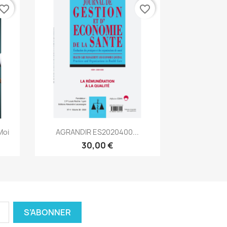
vorite_border
favorite_border
Aperçu rapide

Moi
AGRANDIR ES2020400...
30,00 €