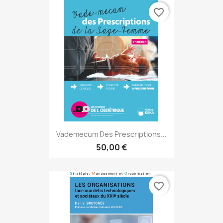
favorite_border
Vademecum Des Prescriptions...
50,00 €
favorite_border