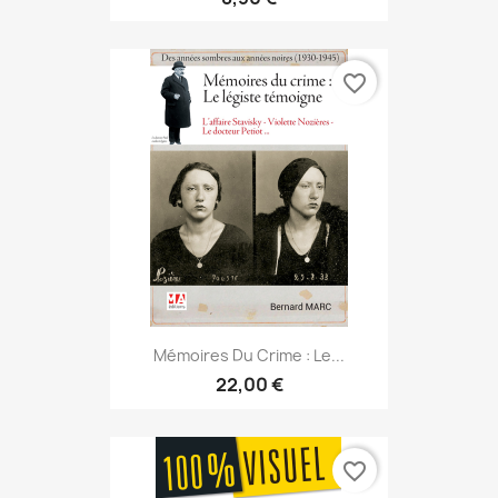
favorite_border
Mémoires Du Crime : Le...
22,00 €
favorite_border