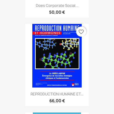
Does Corporate Social...
50,00 €
favorite_border
REPRODUCTION HUMAINE ET...
66,00 €