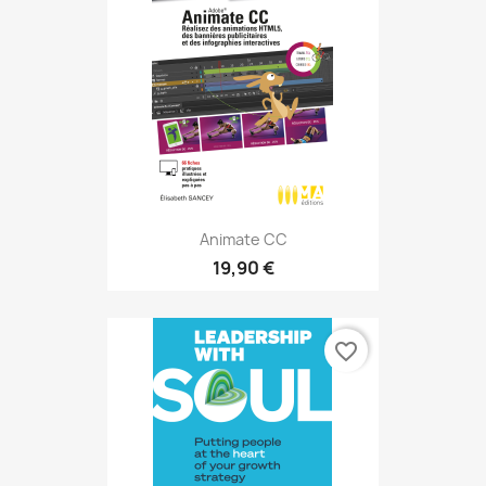
Animate CC
19,90 €
favorite_border