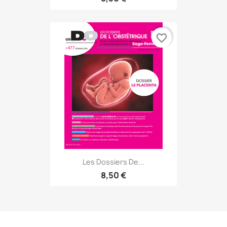
favorite_border
Les Dossiers De...
8,50 €