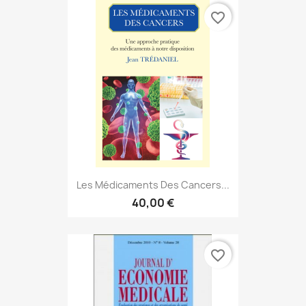
favorite_border
Les Médicaments Des Cancers...
40,00 €
favorite_border