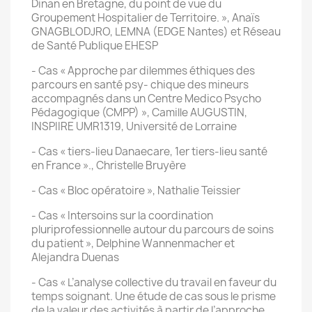
Dinan en Bretagne, du point de vue du
Groupement Hospitalier de Territoire. », Anaïs
GNAGBLODJRO, LEMNA (EDGE Nantes) et Réseau
de Santé Publique EHESP
- Cas « Approche par dilemmes éthiques des
parcours en santé psy- chique des mineurs
accompagnés dans un Centre Medico Psycho
Pédagogique (CMPP) », Camille AUGUSTIN,
INSPIIRE UMR1319, Université de Lorraine
- Cas « tiers-lieu Danaecare, 1er tiers-lieu santé
en France »., Christelle Bruyère
- Cas « Bloc opératoire », Nathalie Teissier
- Cas « Intersoins sur la coordination
pluriprofessionnelle autour du parcours de soins
du patient », Delphine Wannenmacher et
Alejandra Duenas
- Cas « L’analyse collective du travail en faveur du
temps soignant. Une étude de cas sous le prisme
de la valeur des activités à partir de l’approche