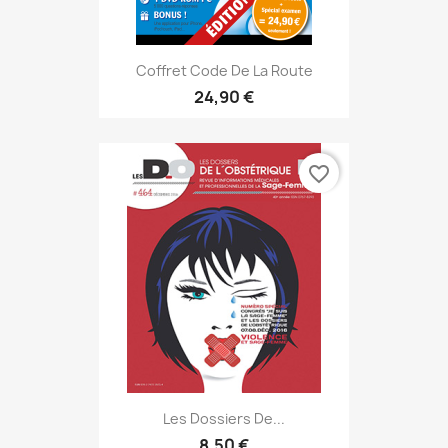
Coffret Code De La Route
24,90 €
favorite_border
Les Dossiers De...
8,50 €