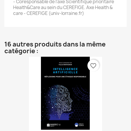
- Coresponsable de l’axe Scientifique prioritaire
Health&Care au sein du CEREFIGE. Axe Health &
care - CEREFIGE (univ-lorraine.fr)
16 autres produits dans la même
catégorie :
favorite_border