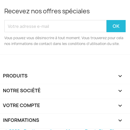
Recevez nos offres spéciales
Vous pouvez vous désinscrire à tout moment. Vous trouverez pour cela
nos informations de contact dans les conditions d'utilisation du site.
PRODUITS

NOTRE SOCIÉTÉ

VOTRE COMPTE

INFORMATIONS
keyboard_arrow_down