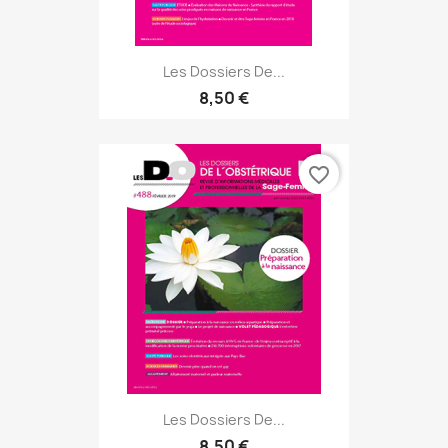
Les Dossiers De...
8,50 €
favorite_border
Les Dossiers De...
8,50 €