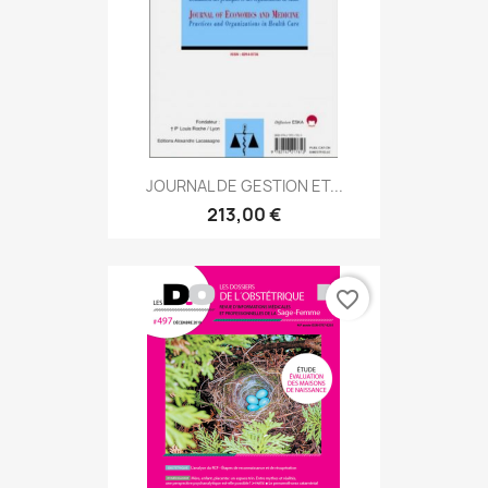
JOURNAL DE GESTION ET...
213,00 €
favorite_border