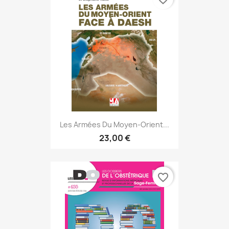
Les Armées Du Moyen-Orient...
23,00 €
favorite_border