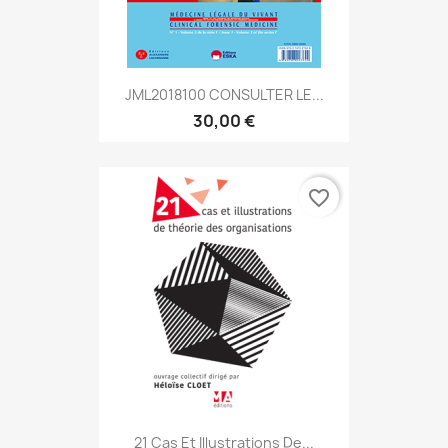
JML2018100 CONSULTER LE...
30,00 €
favorite_border
21 Cas Et Illustrations De...