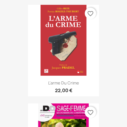
favorite_border
L'arme Du Crime
22,00 €
favorite_border