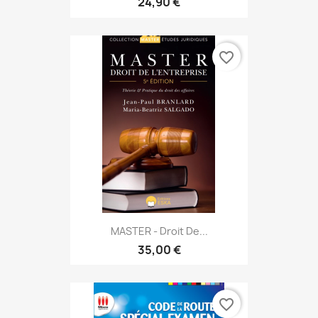
24,90 €
favorite_border
MASTER - Droit De...
35,00 €
favorite_border