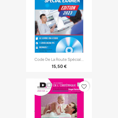
Code De La Route Spécial...
15,50 €
favorite_border