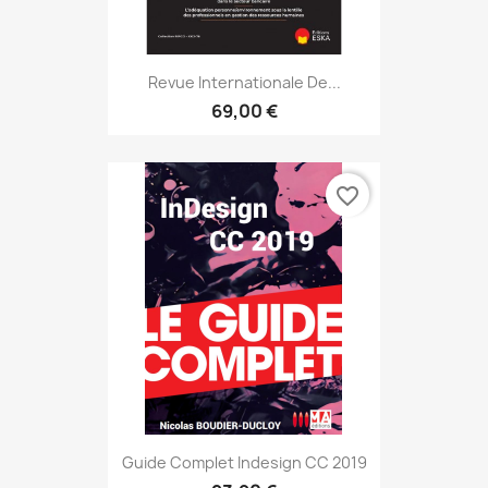
Revue Internationale De...
69,00 €
favorite_border
Guide Complet Indesign CC 2019