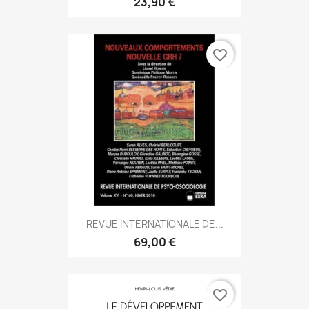
23,90 €
favorite_border
REVUE INTERNATIONALE DE...
69,00 €
favorite_border