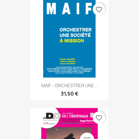
favorite_border
MAIF - ORCHESTRER UNE...
31,50 €
favorite_border