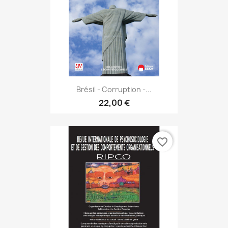
Brésil - Corruption -...
22,00 €
favorite_border