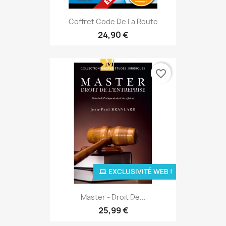
Coffret Code De La Route
24,90 €
favorite_border
EXCLUSIVITÉ WEB !
Master - Droit De...
25,99 €