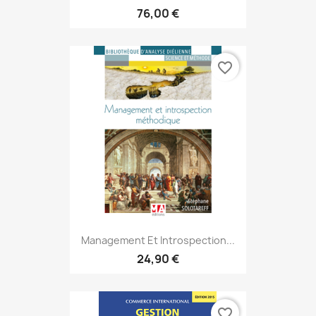
76,00 €
favorite_border
Management Et Introspection...
24,90 €
favorite_border