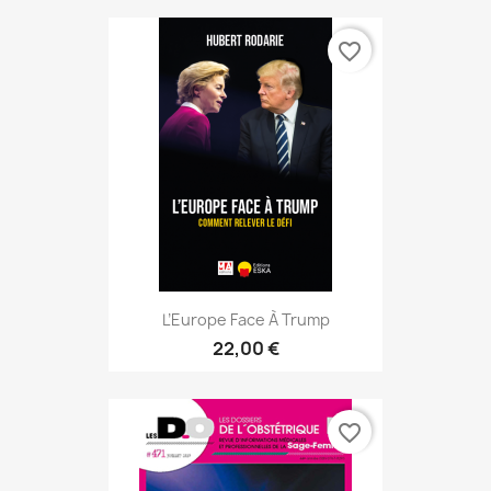
favorite_border
L’Europe Face À Trump
22,00 €
favorite_border