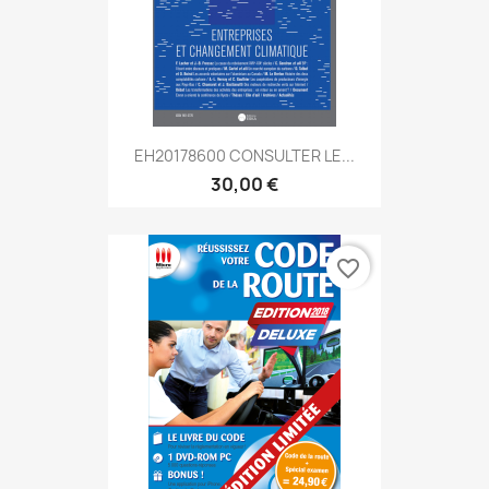
EH20178600 CONSULTER LE...
30,00 €
favorite_border