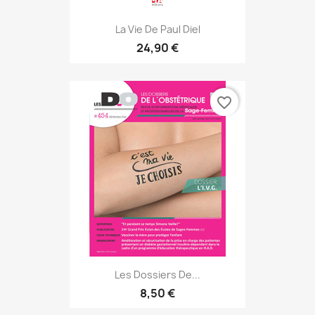
La Vie De Paul Diel
24,90 €
favorite_border
Les Dossiers De...
8,50 €