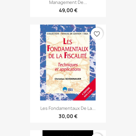
Management De...
49,00 €
favorite_border
Les Fondamentaux De La...
30,00 €