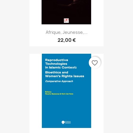
Afrique, Jeunesse,...
22,00 €
favorite_border