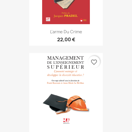
L'arme Du Crime
22,00 €
favorite_border