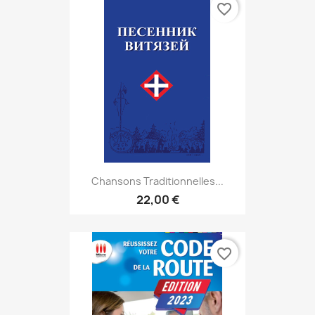
favorite_border
Chansons Traditionnelles...
22,00 €
favorite_border