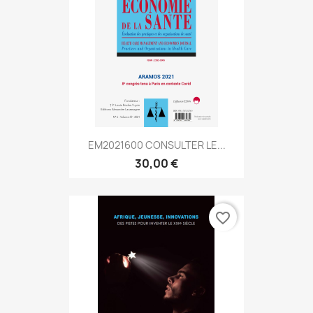
EM2021600 CONSULTER LE...
30,00 €
favorite_border