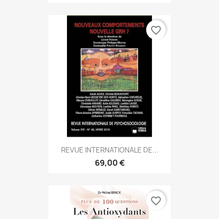
favorite_border
REVUE INTERNATIONALE DE...
69,00 €
favorite_border