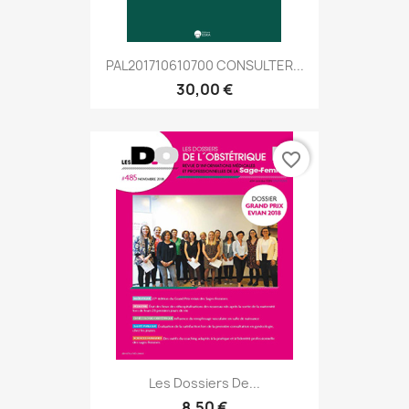
PAL201710610700 CONSULTER...
30,00 €
favorite_border
Les Dossiers De...
8,50 €