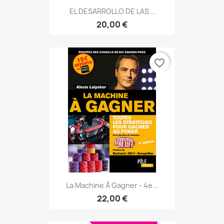
EL DESARROLLO DE LAS...
20,00 €
favorite_border
La Machine À Gagner - 4e...
22,00 €