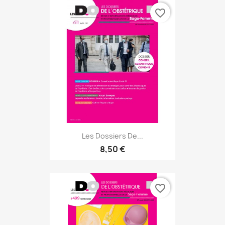
favorite_border
Les Dossiers De...
8,50 €
favorite_border