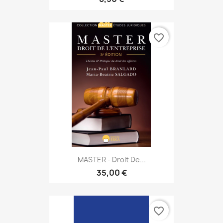
favorite_border
MASTER - Droit De...
35,00 €
favorite_border