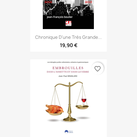
Chronique D'une Très Grande...
19,90 €
favorite_border