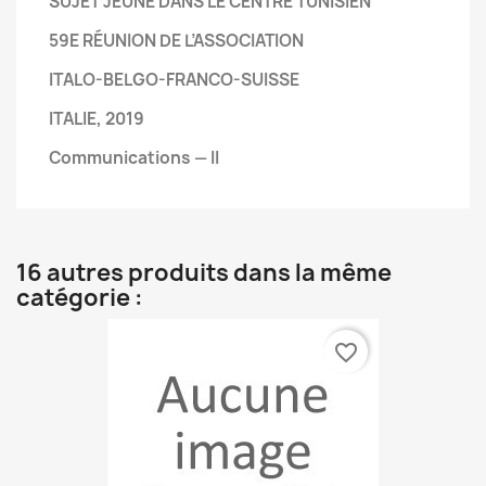
SUJET
JEUNE DANS LE CENTRE
TUNISIEN
59E RÉUNION DE L’ASSOCIATION
ITALO-BELGO-FRANCO-SUISSE
ITALIE, 2019
Communications — II
16 autres produits dans la même
catégorie :
favorite_border