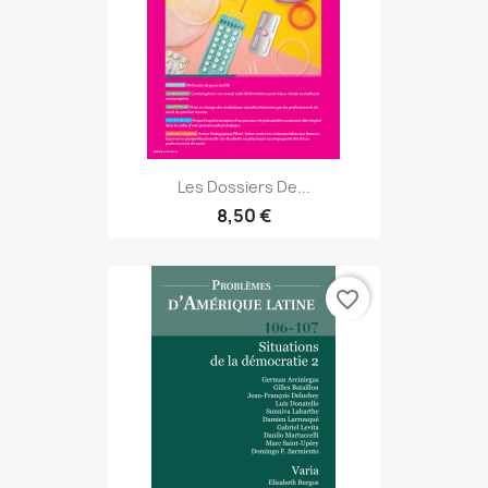
Les Dossiers De...
8,50 €
favorite_border