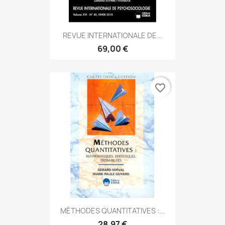
REVUE INTERNATIONALE DE...
69,00 €
favorite_border
MÉTHODES QUANTITATIVES :...
28,97 €