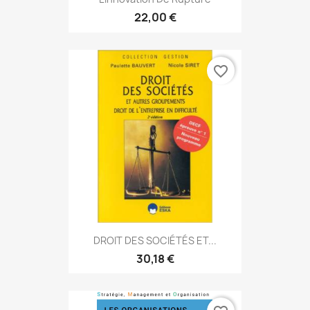
22,00 €
favorite_border
DROIT DES SOCIÉTÉS ET...
30,18 €