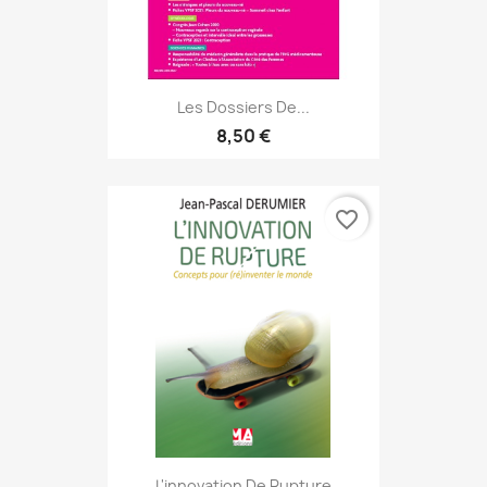
Les Dossiers De...
8,50 €
favorite_border
L'innovation De Rupture