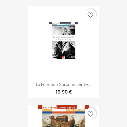
favorite_border
La Fonction Surconsciente...
19,90 €
favorite_border