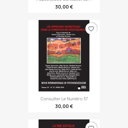
30,00 €
favorite_border
Consulter Le Numéro 37
30,00 €