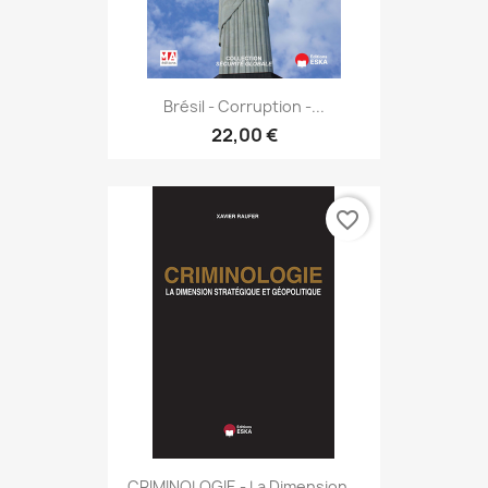
Brésil - Corruption -...
22,00 €
favorite_border
CRIMINOLOGIE - La Dimension...