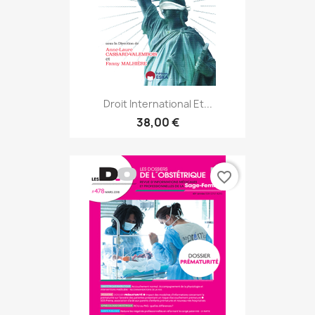
Droit International Et...
38,00 €
favorite_border