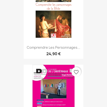
Comprendre Les Personnages...
24,90 €
favorite_border