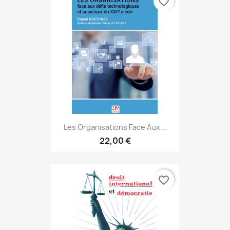
favorite_border
Les Organisations Face Aux...
22,00 €
favorite_border