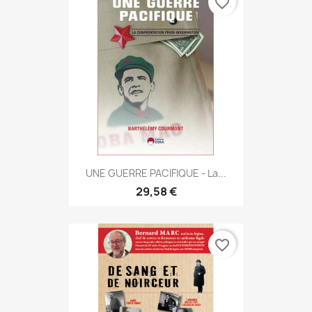
favorite_border
UNE GUERRE PACIFIQUE - La...
29,58 €
favorite_border