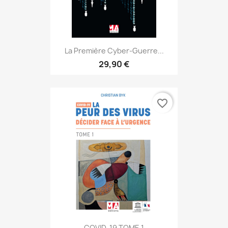
La Première Cyber-Guerre...
29,90 €
favorite_border
COVID-19 TOME 1