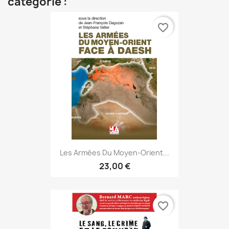
catégorie :
favorite_border
Les Armées Du Moyen-Orient...
23,00 €
favorite_border