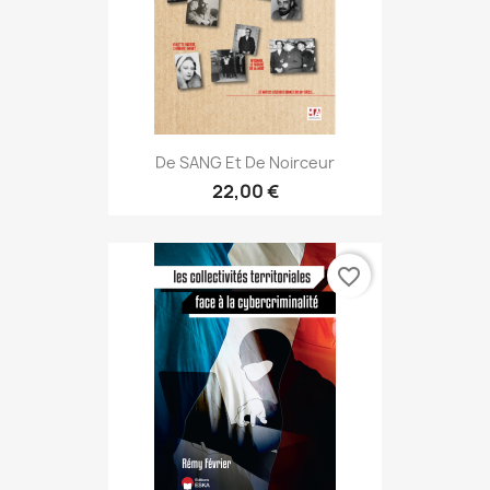
De SANG Et De Noirceur
22,00 €
favorite_border